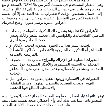
توفر قائمة PCL-5 (قائمة مراجعة اضطراب ما بعد الصدمة
للاستخدام مع DSM-5)، وهي المعيار المستخدم في تقييمنا، أكثر من
مجرد رقم واحد. في حين أن الدرجات من 31 إلى 33 غالبًا ما تشير
إلى احتمال تشخيص مؤقت لاضطراب ما بعد الصدمة، إلا أن القيمة
الحقيقية تكمن في التفاصيل. تنقسم درجاتك إلى أربع مجموعات
أعراض مميزة ترسم صورة أوضح لتجربتك:
الأعراض الاقتحامية:
يشمل ذلك الذكريات المؤلمة، ومضات
الماضي (الفلاشباك)، والكوابيس التي تجعلك تشعر وكأنك تعيش
الحدث الصادم مرة أخرى.
التجنب:
يشير هذا إلى الجهود المبذولة لتجنب الأفكار أو
المشاعر أو التذكيرات الخارجية (الأشخاص، الأماكن، الأنشطة)
المرتبطة بالصدمة.
التغيرات السلبية في الإدراك والمزاج:
تغطي هذه المجموعة
المعتقدات السلبية المستمرة، والأفكار المشوهة حول سبب
الصدمة، ومشاعر الانفصال، وعدم القدرة على تجربة المشاعر
الإيجابية.
التغيرات في الاستثارة وردود الفعل:
يتعلق هذا بأعراض مثل
التهيج، ونوبات الغضب، والسلوك المتهور، وفرط اليقظة،
والاستجابة المبالغ فيها للدهشة.
توفر
نتائج اختبار اضطراب ما بعد الصدمة المجانية
تفصيلاً بصريًا لهذه
المجموعات، مما يساعدك أنت وأي أخصائي صحة نفسية تعمل معه
على تحديد مكان تركيز جهودك الأولية بالضبط.