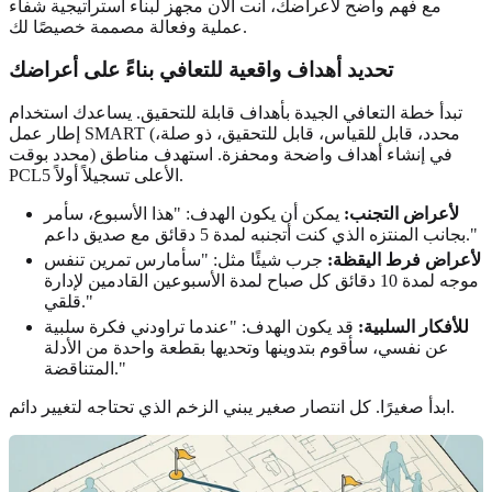
مع فهم واضح لأعراضك، أنت الآن مجهز لبناء استراتيجية شفاء
عملية وفعالة مصممة خصيصًا لك.
تحديد أهداف واقعية للتعافي بناءً على أعراضك
تبدأ خطة التعافي الجيدة بأهداف قابلة للتحقيق. يساعدك استخدام
إطار عمل SMART (محدد، قابل للقياس، قابل للتحقيق، ذو صلة،
محدد بوقت) في إنشاء أهداف واضحة ومحفزة. استهدف مناطق
PCL5 الأعلى تسجيلاً أولاً.
لأعراض التجنب:
يمكن أن يكون الهدف: "هذا الأسبوع، سأمر
بجانب المنتزه الذي كنت أتجنبه لمدة 5 دقائق مع صديق داعم."
لأعراض فرط اليقظة:
جرب شيئًا مثل: "سأمارس تمرين تنفس
موجه لمدة 10 دقائق كل صباح لمدة الأسبوعين القادمين لإدارة
قلقي."
للأفكار السلبية:
قد يكون الهدف: "عندما تراودني فكرة سلبية
عن نفسي، سأقوم بتدوينها وتحديها بقطعة واحدة من الأدلة
المتناقضة."
ابدأ صغيرًا. كل انتصار صغير يبني الزخم الذي تحتاجه لتغيير دائم.