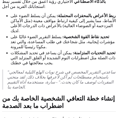
بالذكاء الاصطناعي
الاختياري رؤية أعمق من خلال تفسير نمط
استجاباتك الفريد من أجل:
ربط الأعراض بالمحفزات المحتملة:
يمكن أن يسلط الضوء على
الأنماط، مما يشير إلى كيفية ارتباط مواقف معينة (مثل الأماكن
المزدحمة أو الضوضاء العالية) بالأعراض ذات الدرجات الأعلى
لديك.
تحديد نقاط القوة الشخصية:
يسلط التقرير الضوء غالبًا على
مؤشرات إيجابية، مثل شجاعتك في طلب المساعدة، والتي تعد
مكونًا رئيسيًا للمرونة.
تحديد التحديات المتزامنة:
يمكن أن يساعد في تحديد المشكلات
ذات الصلة مثل اضطرابات النوم الشديدة أو القلق المتزايد التي
يجب معالجتها في خطتك.
"ساعدني التقرير المخصص في شرح نوبات الهلع الليلية لمعالجي
باستخدام مصطلحات لم أكن لأعرفها بخلاف ذلك. لقد منحني
المفردات لوصف ما كان يحدث." - سارة، مستخدمة أداة التقييم
الخاصة بنا.
إنشاء خطة التعافي الشخصية الخاصة بك من
اضطراب ما بعد الصدمة