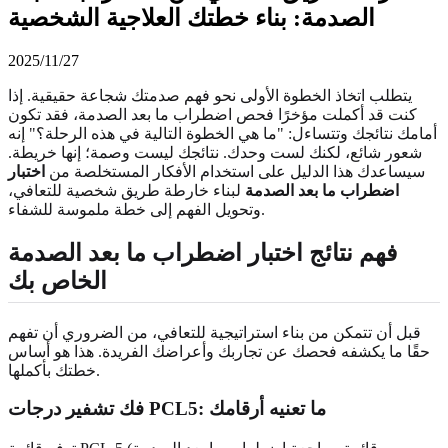
الصدمة: بناء خطتك العلاجية الشخصية
2025/11/27
يتطلب اتخاذ الخطوة الأولى نحو فهم صدمتك شجاعة حقيقية. إذا
كنت قد أكملت مؤخرًا فحص اضطراب ما بعد الصدمة، فقد تكون
أمامك نتائجك وتتساءل: "ما هي الخطوة التالية في هذه الرحلة؟" إنه
شعور شائع، لكنك لست وحدك. نتائجك ليست وصمة؛ إنها خريطة.
سيساعدك هذا الدليل على استخدام الأفكار المستخلصة من
اختبار
اضطراب ما بعد الصدمة
لبناء خارطة طريق شخصية للتعافي،
وتحويل الفهم إلى خطة ملموسة للشفاء.
فهم نتائج اختبار اضطراب ما بعد الصدمة
الخاص بك
قبل أن تتمكن من بناء استراتيجية للتعافي، من الضروري أن تفهم
حقًا ما يكشفه فحصك عن تجاربك وأعراضك الفريدة. هذا هو أساس
خطتك بأكملها.
فك تشفير درجات PCL5: ما تعنيه أرقامك