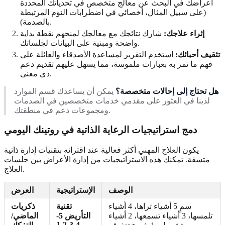
أعراضك في البحث عن معالج متخصص في تحدياتك المحددة
(على سبيل المثال، أخصائي في اضطرابات النوم المرتبطة
بالصدمة).
إثراء علاجك:
شارك نتائجك مع معالجك لمنحهم نقطة بداية
واضحة ومبنية على البيانات لجلساتك.
تثقيف أحبائك:
استخدم التقرير لمساعدة الأصدقاء والعائلة على
فهم ما تمر به بعبارات ملموسة، مما يسهل عليهم تقديم دعم
ذي معنى.
هل تحتاج إلى إحالات متخصصة؟
يمكن أن يساعدك قسم الموارد
لدينا في العثور على مقدمي خدمات متخصصين في الصدمات
ومجموعات دعم في منطقتك.
دمج استراتيجيات الرعاية الذاتية في روتينك اليومي
يكون العلاج المهني أكثر فعالية عند اقترانه بتقنيات إدارة ذاتية
متسقة. تمكنك هذه الاستراتيجيات من إدارة الأعراض بين جلسات
العلاج.
الوصف
الإستراتيجية
العرض
سمِ 5 أشياء تراها، 4 أشياء
تقنية
ذكريات
تلمسها، 3 أشياء تسمعها، 2 أشياء
التأريض 5-
الماضي/
4-3-2-1