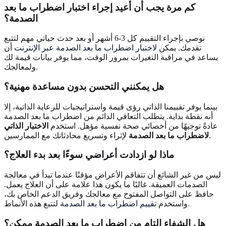
كم مرة يجب أن أعيد إجراء اختبار اضطراب ما بعد
الصدمة؟
نوصي بإجراء التقييم كل 3-6 أشهر أو بعد حدث حياتي مهم لتتبع
تقدمك. يمكن
لاختبار اضطراب ما بعد الصدمة عبر الإنترنت
أن
يساعد في مراقبة التغيرات بمرور الوقت، مما يوفر بيانات قيمة لك
ولمعالجك.
هل يمكنني التحسن بدون مساعدة مهنية؟
بينما يوفر تقييمنا الذاتي رؤى قيمة واستراتيجيات للرعاية الذاتية، إلا
أنه نقطة بداية. يتطلب التعافي الدائم من اضطراب ما بعد الصدمة
عادةً توجيهًا من أخصائي صحة نفسية مؤهل. استخدم
الاختبار الذاتي
لإثراء وتسريع محادثاتك مع الممارسين.
لاضطراب ما بعد الصدمة
ماذا لو ازدادت أعراضي سوءًا بعد بدء العلاج؟
ليس من غير الشائع أن تتفاقم الأعراض مؤقتًا عندما تبدأ في معالجة
الصدمات العميقة. غالبًا ما يكون هذا علامة على أن العلاج يعمل.
حافظ على التواصل المفتوح مع معالجك وفريق الدعم الخاص بك،
لتتبع هذه الأنماط.
واستخدم
تقييم اضطراب ما بعد الصدمة
هل الشفاء التام من اضطراب ما بعد الصدمة ممكن؟