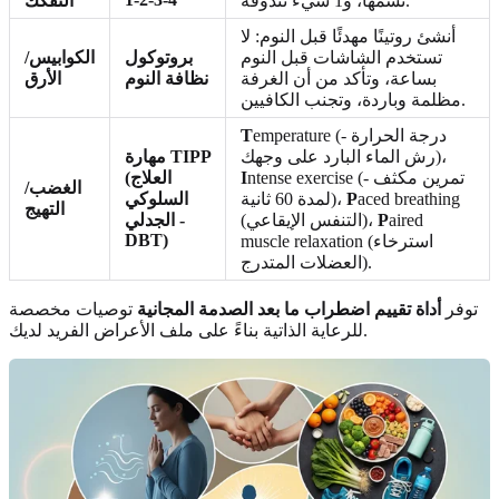
تشمها، و1 شيء تتذوقه.
التفكك
أنشئ روتينًا مهدئًا قبل النوم: لا
تستخدم الشاشات قبل النوم
بروتوكول
الكوابيس/
بساعة، وتأكد من أن الغرفة
نظافة النوم
الأرق
مظلمة وباردة، وتجنب الكافيين.
emperature (درجة الحرارة -
T
رش الماء البارد على وجهك)،
مهارة TIPP
ntense exercise (تمرين مكثف -
I
(العلاج
الغضب/
aced breathing
P
لمدة 60 ثانية)،
السلوكي
التهيج
aired
P
(التنفس الإيقاعي)،
الجدلي -
DBT)
muscle relaxation (استرخاء
العضلات المتدرج).
توفر
أداة تقييم اضطراب ما بعد الصدمة المجانية
توصيات مخصصة
للرعاية الذاتية بناءً على ملف الأعراض الفريد لديك.