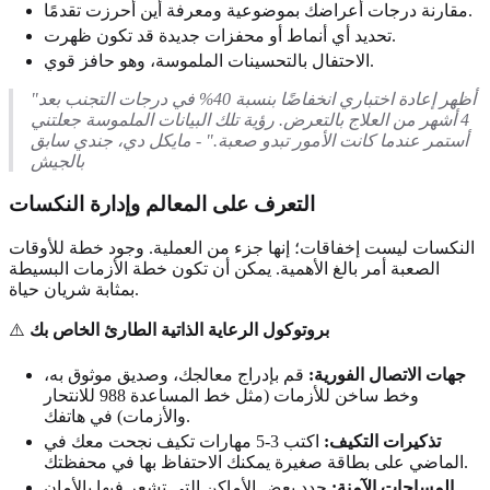
مقارنة درجات أعراضك بموضوعية ومعرفة أين أحرزت تقدمًا.
تحديد أي أنماط أو محفزات جديدة قد تكون ظهرت.
الاحتفال بالتحسينات الملموسة، وهو حافز قوي.
"أظهر إعادة اختباري انخفاضًا بنسبة 40% في درجات التجنب بعد
4 أشهر من العلاج بالتعرض. رؤية تلك البيانات الملموسة جعلتني
أستمر عندما كانت الأمور تبدو صعبة." - مايكل دي، جندي سابق
بالجيش
التعرف على المعالم وإدارة النكسات
النكسات ليست إخفاقات؛ إنها جزء من العملية. وجود خطة للأوقات
الصعبة أمر بالغ الأهمية. يمكن أن تكون خطة الأزمات البسيطة
بمثابة شريان حياة.
بروتوكول الرعاية الذاتية الطارئ الخاص بك
⚠️
جهات الاتصال الفورية:
قم بإدراج معالجك، وصديق موثوق به،
وخط ساخن للأزمات (مثل خط المساعدة 988 للانتحار
والأزمات) في هاتفك.
تذكيرات التكيف:
اكتب 3-5 مهارات تكيف نجحت معك في
الماضي على بطاقة صغيرة يمكنك الاحتفاظ بها في محفظتك.
المساحات الآمنة:
حدد بعض الأماكن التي تشعر فيها بالأمان