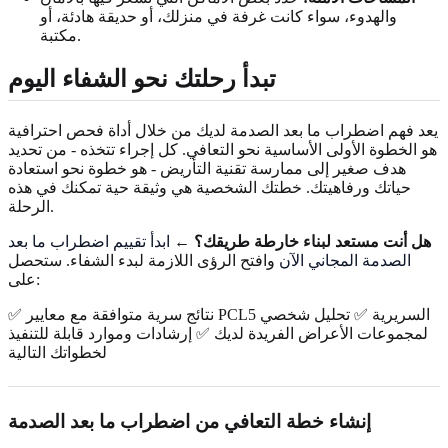
والهدوء، سواء كانت غرفة في منزلك، أو حديقة هادئة، أو
مكتبة.
تبدأ رحلتك نحو الشفاء اليوم
يعد فهم اضطراب ما بعد الصدمة لديك من خلال أداة فحص احترافية
هو الخطوة الأولى الأساسية نحو التعافي. كل إجراء تتخذه - من تحديد
هدف صغير إلى ممارسة تقنية التأريض - هو خطوة نحو استعادة
حياتك ورفاهيتك. خطتك الشخصية هي وثيقة حية تمكنك في هذه
الرحلة.
هل أنت مستعد لبناء خارطة طريقك؟
←
ابدأ تقييم اضطراب ما بعد
الصدمة المجاني الآن
وافتح الرؤى اللازمة لبدء الشفاء. ستحصل
على:
✅ نتائج سرية متوافقة مع معايير PCL5 السريرية ✅ تحليل شخصي
لمجموعات الأعراض الفريدة لديك ✅ إرشادات وموارد قابلة للتنفيذ
لخطواتك التالية
إنشاء خطة التعافي من اضطراب ما بعد الصدمة