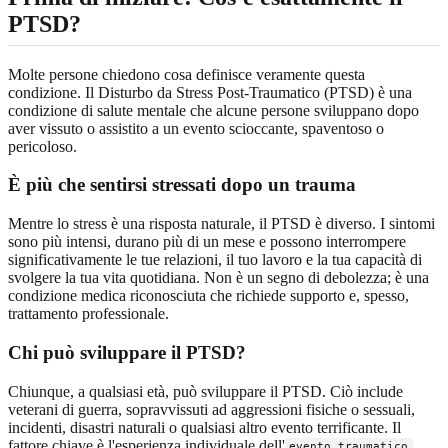
PTSD?
Molte persone chiedono cosa definisce veramente questa
condizione. Il Disturbo da Stress Post-Traumatico (PTSD) è una
condizione di salute mentale che alcune persone sviluppano dopo
aver vissuto o assistito a un evento scioccante, spaventoso o
pericoloso.
È più che sentirsi stressati dopo un trauma
Mentre lo stress è una risposta naturale, il PTSD è diverso. I sintomi
sono più intensi, durano più di un mese e possono interrompere
significativamente le tue relazioni, il tuo lavoro e la tua capacità di
svolgere la tua vita quotidiana. Non è un segno di debolezza; è una
condizione medica riconosciuta che richiede supporto e, spesso,
trattamento professionale.
Chi può sviluppare il PTSD?
Chiunque, a qualsiasi età, può sviluppare il PTSD. Ciò include
veterani di guerra, sopravvissuti ad aggressioni fisiche o sessuali,
incidenti, disastri naturali o qualsiasi altro evento terrificante. Il
fattore chiave è l'esperienza individuale dell'
,
evento traumatico