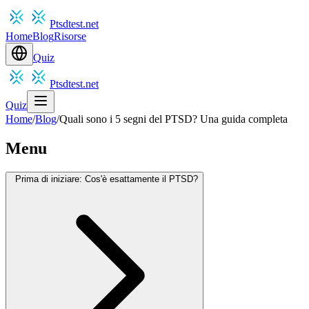
Ptsdtest.net
Home
Blog
Risorse
Quiz
Ptsdtest.net
Quiz
Home
/
Blog
/
Quali sono i 5 segni del PTSD? Una guida completa
Menu
Prima di iniziare: Cos'è esattamente il PTSD?