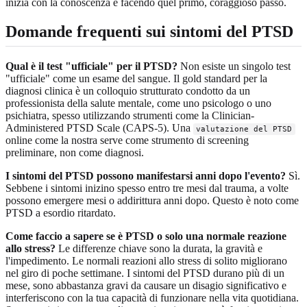
inizia con la conoscenza e facendo quel primo, coraggioso passo.
Domande frequenti sui sintomi del PTSD
Qual è il test "ufficiale" per il PTSD?
Non esiste un singolo test
"ufficiale" come un esame del sangue. Il gold standard per la
diagnosi clinica è un colloquio strutturato condotto da un
professionista della salute mentale, come uno psicologo o uno
psichiatra, spesso utilizzando strumenti come la Clinician-
Administered PTSD Scale (CAPS-5). Una
valutazione del PTSD
online come la nostra serve come strumento di screening
preliminare, non come diagnosi.
I sintomi del PTSD possono manifestarsi anni dopo l'evento?
Sì.
Sebbene i sintomi inizino spesso entro tre mesi dal trauma, a volte
possono emergere mesi o addirittura anni dopo. Questo è noto come
PTSD a esordio ritardato.
Come faccio a sapere se è PTSD o solo una normale reazione
allo stress?
Le differenze chiave sono la durata, la gravità e
l'impedimento. Le normali reazioni allo stress di solito migliorano
nel giro di poche settimane. I sintomi del PTSD durano più di un
mese, sono abbastanza gravi da causare un disagio significativo e
interferiscono con la tua capacità di funzionare nella vita quotidiana.