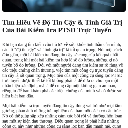
Tìm Hiểu Về Độ Tin Cậy & Tính Giá Trị
Của Bài Kiểm Tra PTSD Trực Tuyến
Khi bạn đang tìm kiếm câu trả lời về sức khỏe tinh thần của mình,
các từ "độ tin cậy" và "tính giá trị" là tối quan trọng. Nói một cách
đơn giản, một bài kiểm tra đáng tin cậy sẽ cung cấp kết quả nhất
quán, trong khi một bài kiểm tra hợp lệ sẽ đo lường những gì nó
tuyên bố đo lường. Đối với một người đang tìm kiếm sự rõ ràng về
các triệu chứng chấn thương, việc tìm một công cụ trực tuyến đáng
tin cậy là rất quan trọng. Mục tiêu của một công cụ sàng lọc PTSD
trực tuyến được thiết kế tốt không phải là để đưa ra cho bạn một
nhãn hiệu xác định, mà là để cung cấp một không gian an toàn,
riêng tư để bạn khám phá các triệu chứng của mình và có được sự
hiểu biết ban đầu.
Một bài kiểm tra trực tuyến đáng tin cậy đóng vai trò như một tấm
gương, phản ánh những trải nghiệm của bạn một cách có cấu trúc.
Nó có thể giúp sắp xếp những cảm xúc bối rối và thường hỗn loạn
sau một sự kiện đau thương. Điều quan trọng là phải hiểu những
công cụ này như những công cụ sàng lọc ban đầu mạnh mẽ, cung