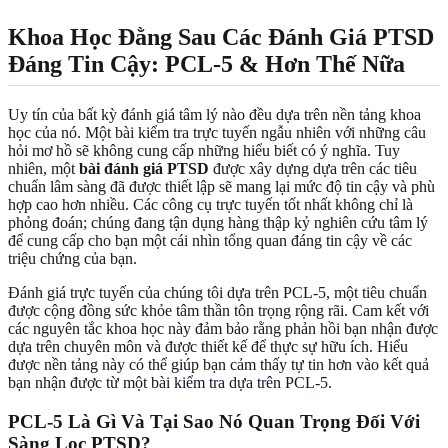
Khoa Học Đằng Sau Các Đánh Giá PTSD
Đáng Tin Cậy: PCL-5 & Hơn Thế Nữa
Uy tín của bất kỳ đánh giá tâm lý nào đều dựa trên nền tảng khoa
học của nó. Một bài kiểm tra trực tuyến ngẫu nhiên với những câu
hỏi mơ hồ sẽ không cung cấp những hiểu biết có ý nghĩa. Tuy
nhiên, một
bài đánh giá PTSD
được xây dựng dựa trên các tiêu
chuẩn lâm sàng đã được thiết lập sẽ mang lại mức độ tin cậy và phù
hợp cao hơn nhiều. Các công cụ trực tuyến tốt nhất không chỉ là
phỏng đoán; chúng đang tận dụng hàng thập kỷ nghiên cứu tâm lý
để cung cấp cho bạn một cái nhìn tổng quan đáng tin cậy về các
triệu chứng của bạn.
Đánh giá trực tuyến của chúng tôi dựa trên PCL-5, một tiêu chuẩn
được cộng đồng sức khỏe tâm thần tôn trọng rộng rãi. Cam kết với
các nguyên tắc khoa học này đảm bảo rằng phản hồi bạn nhận được
dựa trên chuyên môn và được thiết kế để thực sự hữu ích. Hiểu
được nền tảng này có thể giúp bạn cảm thấy tự tin hơn vào kết quả
bạn nhận được từ một
bài kiểm tra dựa trên PCL-5
.
PCL-5 Là Gì Và Tại Sao Nó Quan Trọng Đối Với
Sàng Lọc PTSD?