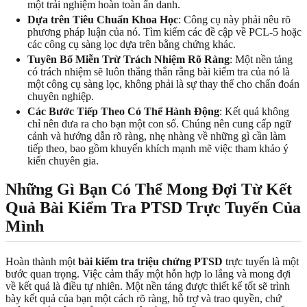
một trải nghiệm hoàn toàn ẩn danh.
Dựa trên Tiêu Chuẩn Khoa Học
: Công cụ này phải nêu rõ
phương pháp luận của nó. Tìm kiếm các đề cập về PCL-5 hoặc
các công cụ sàng lọc dựa trên bằng chứng khác.
Tuyên Bố Miễn Trừ Trách Nhiệm Rõ Ràng
: Một nền tảng
có trách nhiệm sẽ luôn thẳng thắn rằng bài kiểm tra của nó là
một công cụ sàng lọc, không phải là sự thay thế cho chẩn đoán
chuyên nghiệp.
Các Bước Tiếp Theo Có Thể Hành Động
: Kết quả không
chỉ nên đưa ra cho bạn một con số. Chúng nên cung cấp ngữ
cảnh và hướng dẫn rõ ràng, nhẹ nhàng về những gì cần làm
tiếp theo, bao gồm khuyến khích mạnh mẽ việc tham khảo ý
kiến chuyên gia.
Những Gì Bạn Có Thể Mong Đợi Từ Kết
Quả Bài Kiểm Tra PTSD Trực Tuyến Của
Mình
Hoàn thành một
bài kiểm tra triệu chứng PTSD
trực tuyến là một
bước quan trọng. Việc cảm thấy một hỗn hợp lo lắng và mong đợi
về kết quả là điều tự nhiên. Một nền tảng được thiết kế tốt sẽ trình
bày kết quả của bạn một cách rõ ràng, hỗ trợ và trao quyền, chứ