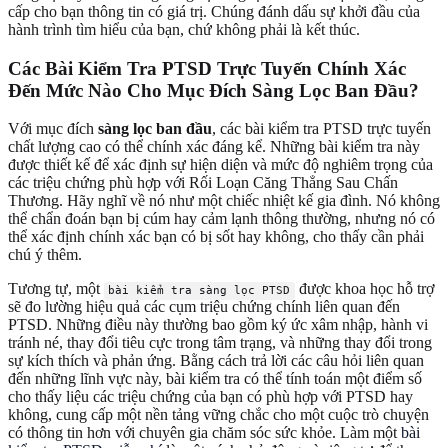
cấp cho bạn thông tin có giá trị. Chúng đánh dấu sự khởi đầu của
hành trình tìm hiểu của bạn, chứ không phải là kết thúc.
Các Bài Kiểm Tra PTSD Trực Tuyến Chính Xác
Đến Mức Nào Cho Mục Đích Sàng Lọc Ban Đầu?
Với mục đích
sàng lọc ban đầu
, các bài kiểm tra PTSD trực tuyến
chất lượng cao có thể chính xác đáng kể. Những bài kiểm tra này
được thiết kế để xác định sự hiện diện và mức độ nghiêm trọng của
các triệu chứng phù hợp với Rối Loạn Căng Thẳng Sau Chấn
Thương. Hãy nghĩ về nó như một chiếc nhiệt kế gia đình. Nó không
thể chẩn đoán bạn bị cúm hay cảm lạnh thông thường, nhưng nó có
thể xác định chính xác bạn có bị sốt hay không, cho thấy cần phải
chú ý thêm.
Tương tự, một
được khoa học hỗ trợ
bài kiểm tra sàng lọc PTSD
sẽ đo lường hiệu quả các cụm triệu chứng chính liên quan đến
PTSD. Những điều này thường bao gồm ký ức xâm nhập, hành vi
tránh né, thay đổi tiêu cực trong tâm trạng, và những thay đổi trong
sự kích thích và phản ứng. Bằng cách trả lời các câu hỏi liên quan
đến những lĩnh vực này, bài kiểm tra có thể tính toán một điểm số
cho thấy liệu các triệu chứng của bạn có phù hợp với PTSD hay
không, cung cấp một nền tảng vững chắc cho một cuộc trò chuyện
có thông tin hơn với chuyên gia chăm sóc sức khỏe. Làm một
bài