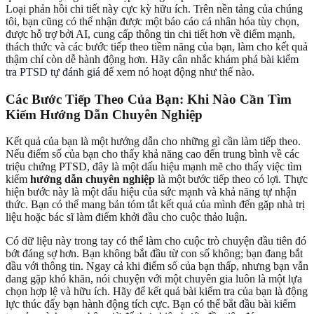
Loại phản hồi chi tiết này cực kỳ hữu ích. Trên nền tảng của chúng
tôi, bạn cũng có thể nhận được một báo cáo cá nhân hóa tùy chọn,
được hỗ trợ bởi AI, cung cấp thông tin chi tiết hơn về điểm mạnh,
thách thức và các bước tiếp theo tiềm năng của bạn, làm cho kết quả
thậm chí còn dễ hành động hơn. Hãy cân nhắc khám phá
bài kiểm
tra PTSD tự đánh giá
để xem nó hoạt động như thế nào.
Các Bước Tiếp Theo Của Bạn: Khi Nào Cần Tìm
Kiếm Hướng Dẫn Chuyên Nghiệp
Kết quả của bạn là một hướng dẫn cho những gì cần làm tiếp theo.
Nếu điểm số của bạn cho thấy khả năng cao đến trung bình về các
triệu chứng PTSD, đây là một dấu hiệu mạnh mẽ cho thấy việc tìm
kiếm
hướng dẫn chuyên nghiệp
là một bước tiếp theo có lợi. Thực
hiện bước này là một dấu hiệu của sức mạnh và khả năng tự nhận
thức. Bạn có thể mang bản tóm tắt kết quả của mình đến gặp nhà trị
liệu hoặc bác sĩ làm điểm khởi đầu cho cuộc thảo luận.
Có dữ liệu này trong tay có thể làm cho cuộc trò chuyện đầu tiên đó
bớt đáng sợ hơn. Bạn không bắt đầu từ con số không; bạn đang bắt
đầu với thông tin. Ngay cả khi điểm số của bạn thấp, nhưng bạn vẫn
đang gặp khó khăn, nói chuyện với một chuyên gia luôn là một lựa
chọn hợp lệ và hữu ích. Hãy để kết quả bài kiểm tra của bạn là động
lực thúc đẩy bạn hành động tích cực. Bạn có thể
bắt đầu bài kiểm