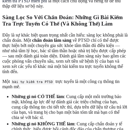
kiểm tra PTSD miễn phí
là một cách chủ động và riêng tư để thu
thập dữ liệu sơ bộ này.
Sàng Lọc So Với Chẩn Đoán: Những Gì Bài Kiểm
Tra Trực Tuyến Có Thể (Và Không Thể) Làm
Đây là sự khác biệt quan trọng nhất cần hiểu: sàng lọc không phải là
chẩn đoán. Một
chẩn đoán lâm sàng
về PTSD chỉ có thể được
thực hiện bởi một chuyên gia sức khỏe tâm thần đủ điều kiện —
như nhà tâm lý học, bác sĩ tâm thần hoặc nhà trị liệu được cấp phép
— sau một đánh giá toàn diện. Đánh giá lâm sàng này bao gồm các
cuộc phỏng vấn chuyên sâu, xem xét tiền sử bệnh lý của bạn và
xem xét các yếu tố khác mà một bài kiểm tra trực tuyến không thể
tính đến.
Một
trực tuyến là một công cụ thông tin
bài tự kiểm tra PTSD
mạnh mẽ.
Những gì nó CÓ THỂ làm
: Cung cấp một môi trường bảo
mật, không áp lực để tự đánh giá các triệu chứng của bạn,
cung cấp thông tin chi tiết tức thì, dựa trên dữ liệu từ câu trả lời
của bạn, và trang bị cho bạn một bản tóm tắt mà bạn có thể
chia sẻ với bác sĩ.
Những gì nó KHÔNG THỂ làm
: Cung cấp chẩn đoán y tế
chính thức, hiểu được bối cảnh độc đáo của chấn thương của