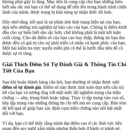
không phải gây lo lắng. Mục tiêu là cung cấp cho bạn những hiểu
biết sâu sắc mà bạn có thể sử dụng để tiến lên trong hành trình chữa
lành của mình, được trang bị khả năng tự nhận thức tốt hơn.
Hãy nhớ rằng, kết quả là sự phản ánh tình trạng hiện tại của bạn,
dựa trên những trải nghiệm tự báo cáo của bạn. Chúng là điểm khởi
đầu cho sự hiểu biết sâu sắc hơn, chứ không phải là một kết luận
cuối cùng. Cho dù điểm số của bạn cao hay thấp, thông tin bạn thu
được đều có giá trị cho sự phát triển cá nhân và hạnh phúc của bạn.
Một
bài kiểm tra trực tuyến miễn phí
có thể là bước đầu tiên để có
được sự rõ ràng.
Giải Thích Điểm Số Tự Đánh Giá & Thông Tin Chi
Tiết Của Bạn
Sau khi hoàn thành bảng câu hỏi, bạn thường sẽ nhận được một
điểm số tự đánh giá
. Điểm số này được tính toán dựa trên câu trả
lời của bạn và tương ứng với một mức độ nghiêm trọng của triệu
chứng — nhẹ, trung bình hoặc nặng. Thay vì tập trung vào con số,
hãy tập trung vào những thông tin chi tiết mà nó cung cấp. Bản tóm
tắt kết quả sẽ giúp bạn xác định cụm triệu chứng nào nổi bật nhất
đối với bạn.
Ví dụ, bạn có thể thấy rằng mình đạt điểm cao ở các lĩnh vực liên
quan đến suy nghĩ xâm nhập nhưng thấp hơn ở hành vi tránh né.