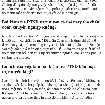
chuẩn lâm sàng như PCL-5 rất chính xác cho mục đích sàng lọc.
Chúng đáng tin cậy trong việc xác định sự hiện diện và mức độ
nghiêm trọng của các triệu chứng phù hợp với PTSD, khiến chúng
trở thành một bước đầu tiên tuyệt vời để tự đánh giá.
Bài kiểm tra PTSD trực tuyến có thể thay thế chẩn
đoán chuyên nghiệp không?
No. Một bài kiểm tra trực tuyến là một công cụ sàng lọc, không phải
là một công cụ chẩn đoán. Một chẩn đoán chính thức chỉ có thể
được cung cấp bởi một chuyên gia sức khỏe tâm thần đủ điều kiện
sau một đánh giá toàn diện, trực tiếp. Bài kiểm tra được thiết kế để
trở thành cầu nối đến sự giúp đỡ chuyên nghiệp, chứ không phải là
sự thay thế cho nó.
Lợi ích của việc làm bài kiểm tra PTSD bảo mật
trực tuyến là gì?
Các lợi ích chính là quyền riêng tư, khả năng tiếp cận và không có
sự phán xét. Nó cho phép bạn khám phá các triệu chứng của mình
trong một môi trường an toàn, ẩn danh theo tốc độ của riêng bạn.
Kết quả từ một
bài kiểm tra trực tuyến đáng tin cậy
có thể trao
quyền cho bạn thông tin cần thiết để tìm kiếm sự hỗ trợ thêm.