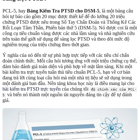
PCL-5, hay
Bảng Kiểm Tra PTSD cho DSM-5
, là một bảng câu
hỏi tự báo cáo gồm 20 mục được thiết kế để đo lường 20 triệu
chứng PTSD được nêu trong Sổ Tay Chẩn Đoán và Thống Kê Các
Rối Loạn Tâm Thần, Phiên bản thứ 5 (DSM-5). Nó được coi là một
công cụ tiêu chuẩn vàng được các nhà lâm sàng và nhà nghiên cứu
trên toàn thế giới sử dụng để sàng lọc PTSD và theo dõi mức độ
nghiêm trọng của triệu chứng theo thời gian.
Ý nghĩa của nó đến từ sự phù hợp trực tiếp với các tiêu chí chẩn
đoán chính thức. Mỗi câu hỏi tương ứng với một triệu chứng cụ thể,
đảm bảo đánh giá toàn diện và phù hợp về mặt lâm sàng. Khi một
bài kiểm tra trực tuyến tuân thủ tiêu chuẩn PCL-5, bạn về cơ bản
đang trả lời cùng loại câu hỏi mà một nhà trị liệu sẽ sử dụng trong
một đánh giá ban đầu. Nền tảng khoa học này là điều mang lại cho
bài kiểm tra PTSD trực tuyến
của chúng tôi
độ chính xác của PCL-
và biến nó thành một nguồn tài nguyên đáng tin cậy để tự đánh
5
giá.