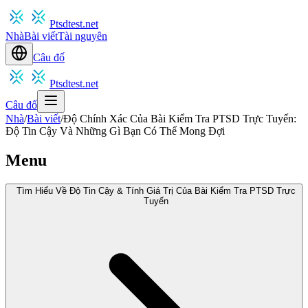
Ptsdtest.net
Nhà
Bài viết
Tài nguyên
Câu đố
Ptsdtest.net
Câu đố
Nhà
/
Bài viết
/
Độ Chính Xác Của Bài Kiểm Tra PTSD Trực Tuyến:
Độ Tin Cậy Và Những Gì Bạn Có Thể Mong Đợi
Menu
Tìm Hiểu Về Độ Tin Cậy & Tính Giá Trị Của Bài Kiểm Tra PTSD Trực
Tuyến