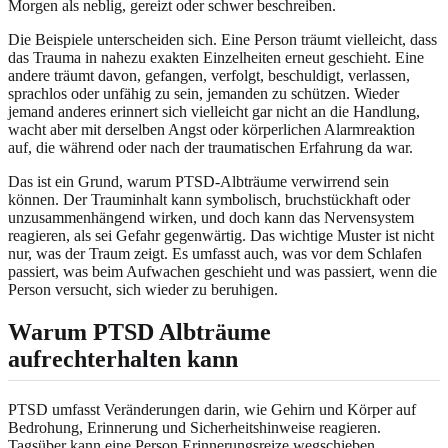
Morgen als neblig, gereizt oder schwer beschreiben.
Die Beispiele unterscheiden sich. Eine Person träumt vielleicht, dass
das Trauma in nahezu exakten Einzelheiten erneut geschieht. Eine
andere träumt davon, gefangen, verfolgt, beschuldigt, verlassen,
sprachlos oder unfähig zu sein, jemanden zu schützen. Wieder
jemand anderes erinnert sich vielleicht gar nicht an die Handlung,
wacht aber mit derselben Angst oder körperlichen Alarmreaktion
auf, die während oder nach der traumatischen Erfahrung da war.
Das ist ein Grund, warum PTSD-Albträume verwirrend sein
können. Der Trauminhalt kann symbolisch, bruchstückhaft oder
unzusammenhängend wirken, und doch kann das Nervensystem
reagieren, als sei Gefahr gegenwärtig. Das wichtige Muster ist nicht
nur, was der Traum zeigt. Es umfasst auch, was vor dem Schlafen
passiert, was beim Aufwachen geschieht und was passiert, wenn die
Person versucht, sich wieder zu beruhigen.
Warum PTSD Albträume
aufrechterhalten kann
PTSD umfasst Veränderungen darin, wie Gehirn und Körper auf
Bedrohung, Erinnerung und Sicherheitshinweise reagieren.
Tagsüber kann eine Person Erinnerungsreize wegschieben,