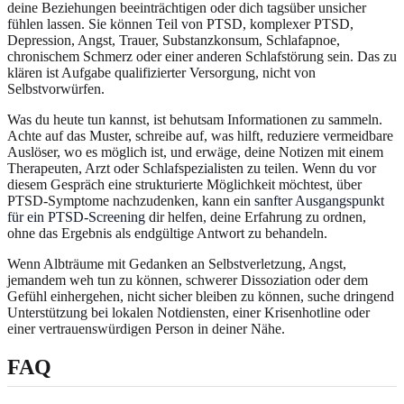
deine Beziehungen beeinträchtigen oder dich tagsüber unsicher
fühlen lassen. Sie können Teil von PTSD, komplexer PTSD,
Depression, Angst, Trauer, Substanzkonsum, Schlafapnoe,
chronischem Schmerz oder einer anderen Schlafstörung sein. Das zu
klären ist Aufgabe qualifizierter Versorgung, nicht von
Selbstvorwürfen.
Was du heute tun kannst, ist behutsam Informationen zu sammeln.
Achte auf das Muster, schreibe auf, was hilft, reduziere vermeidbare
Auslöser, wo es möglich ist, und erwäge, deine Notizen mit einem
Therapeuten, Arzt oder Schlafspezialisten zu teilen. Wenn du vor
diesem Gespräch eine strukturierte Möglichkeit möchtest, über
PTSD-Symptome nachzudenken, kann ein
sanfter Ausgangspunkt
für ein PTSD-Screening
dir helfen, deine Erfahrung zu ordnen,
ohne das Ergebnis als endgültige Antwort zu behandeln.
Wenn Albträume mit Gedanken an Selbstverletzung, Angst,
jemandem weh tun zu können, schwerer Dissoziation oder dem
Gefühl einhergehen, nicht sicher bleiben zu können, suche dringend
Unterstützung bei lokalen Notdiensten, einer Krisenhotline oder
einer vertrauenswürdigen Person in deiner Nähe.
FAQ