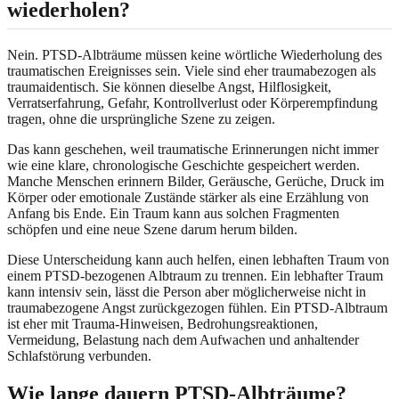
wiederholen?
Nein. PTSD-Albträume müssen keine wörtliche Wiederholung des
traumatischen Ereignisses sein. Viele sind eher traumabezogen als
traumaidentisch. Sie können dieselbe Angst, Hilflosigkeit,
Verratserfahrung, Gefahr, Kontrollverlust oder Körperempfindung
tragen, ohne die ursprüngliche Szene zu zeigen.
Das kann geschehen, weil traumatische Erinnerungen nicht immer
wie eine klare, chronologische Geschichte gespeichert werden.
Manche Menschen erinnern Bilder, Geräusche, Gerüche, Druck im
Körper oder emotionale Zustände stärker als eine Erzählung von
Anfang bis Ende. Ein Traum kann aus solchen Fragmenten
schöpfen und eine neue Szene darum herum bilden.
Diese Unterscheidung kann auch helfen, einen lebhaften Traum von
einem PTSD-bezogenen Albtraum zu trennen. Ein lebhafter Traum
kann intensiv sein, lässt die Person aber möglicherweise nicht in
traumabezogene Angst zurückgezogen fühlen. Ein PTSD-Albtraum
ist eher mit Trauma-Hinweisen, Bedrohungsreaktionen,
Vermeidung, Belastung nach dem Aufwachen und anhaltender
Schlafstörung verbunden.
Wie lange dauern PTSD-Albträume?