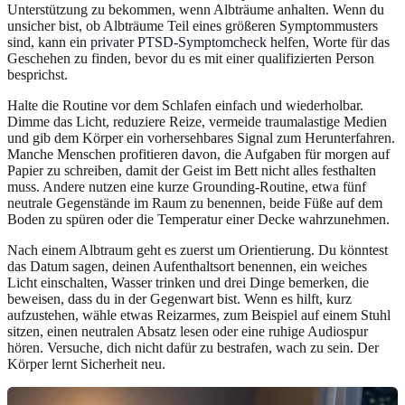
Unterstützung zu bekommen, wenn Albträume anhalten. Wenn du
unsicher bist, ob Albträume Teil eines größeren Symptommusters
sind, kann ein
privater PTSD-Symptomcheck
helfen, Worte für das
Geschehen zu finden, bevor du es mit einer qualifizierten Person
besprichst.
Halte die Routine vor dem Schlafen einfach und wiederholbar.
Dimme das Licht, reduziere Reize, vermeide traumalastige Medien
und gib dem Körper ein vorhersehbares Signal zum Herunterfahren.
Manche Menschen profitieren davon, die Aufgaben für morgen auf
Papier zu schreiben, damit der Geist im Bett nicht alles festhalten
muss. Andere nutzen eine kurze Grounding-Routine, etwa fünf
neutrale Gegenstände im Raum zu benennen, beide Füße auf dem
Boden zu spüren oder die Temperatur einer Decke wahrzunehmen.
Nach einem Albtraum geht es zuerst um Orientierung. Du könntest
das Datum sagen, deinen Aufenthaltsort benennen, ein weiches
Licht einschalten, Wasser trinken und drei Dinge bemerken, die
beweisen, dass du in der Gegenwart bist. Wenn es hilft, kurz
aufzustehen, wähle etwas Reizarmes, zum Beispiel auf einem Stuhl
sitzen, einen neutralen Absatz lesen oder eine ruhige Audiospur
hören. Versuche, dich nicht dafür zu bestrafen, wach zu sein. Der
Körper lernt Sicherheit neu.