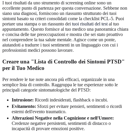
I tuoi risultati da uno strumento di screening online sono un
eccellente punto di partenza per questa conversazione. Sebbene non
siano una diagnosi, forniscono un riassunto strutturato dei tuoi
sintomi basato su criteri consolidati come la checklist PCL-5. Puoi
portare una stampa o un riassunto dei
tuoi risultati del test
al tuo
appuntamento. Questo fornisce al tuo medico una panoramica chiara
e concisa delle tue preoccupazioni e mostra che sei stato proattivo
nel comprendere la tua salute mentale. Agisce come un ponte,
aiutandoti a tradurre i tuoi sentimenti in un linguaggio con cui i
professionisti medici possono lavorare.
Creare una "Lista di Controllo dei Sintomi PTSD"
per il Tuo Medico
Per rendere le tue note ancora più efficaci, organizzale in una
semplice lista di controllo. Raggruppa le tue esperienze sotto le
principali categorie sintomatologiche del PTSD:
Intrusione:
Ricordi indesiderati, flashback o incubi.
Evitamento:
Sforzi per evitare pensieri, sentimenti o ricordi
esterni dell'evento traumatico.
Alterazioni Negative nella Cognizione e nell'Umore:
Credenze negative persistenti, sentimenti di distacco o
incapacità di provare emozioni positive.