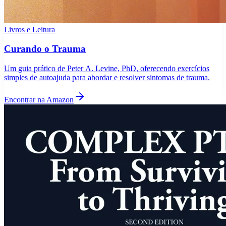
Livros e Leitura
Curando o Trauma
Um guia prático de Peter A. Levine, PhD, oferecendo exercícios
simples de autoajuda para abordar e resolver sintomas de trauma.
Encontrar na Amazon