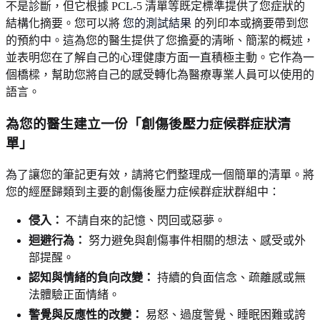
不是診斷，但它根據 PCL-5 清單等既定標準提供了您症狀的
結構化摘要。您可以將
您的測試結果
的列印本或摘要帶到您
的預約中。這為您的醫生提供了您擔憂的清晰、簡潔的概述，
並表明您在了解自己的心理健康方面一直積極主動。它作為一
個橋樑，幫助您將自己的感受轉化為醫療專業人員可以使用的
語言。
為您的醫生建立一份「創傷後壓力症候群症狀清
單」
為了讓您的筆記更有效，請將它們整理成一個簡單的清單。將
您的經歷歸類到主要的創傷後壓力症候群症狀群組中：
侵入：
不請自來的記憶、閃回或惡夢。
迴避行為：
努力避免與創傷事件相關的想法、感受或外
部提醒。
認知與情緒的負向改變：
持續的負面信念、疏離感或無
法體驗正面情緒。
警覺與反應性的改變：
易怒、過度警覺、睡眠困難或誇