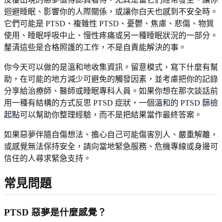
迴避睡眠、影響你的人際關係，或讓你白天也感到不安全時。
它們可能是 PTSD、複雜性 PTSD、憂鬱、焦慮、悲傷、物質
使用、睡眠呼吸中止、慢性疼痛或另一種睡眠狀況的一部分。
釐清這些是合格照護的工作，不是自責能解決的事。
你今天可以做的是溫和地收集資訊。留意模式，寫下什麼有幫
助，在可能的地方減少可避免的觸發因素，並考慮把你的記錄
分享給治療師、醫師或睡眠專科人員。如果你想在那次談話前
用一種有結構的方式反思 PTSD 症狀，一個
溫和的 PTSD 篩檢
起點
可以幫助你整理經驗，而不是把結果當作最終答案。
如果惡夢伴隨自傷想法、擔心自己可能傷害別人、嚴重解離，
或感覺無法保持安全，請向當地緊急服務、危機專線或身邊可
信任的人尋求緊急支持。
常見問題
PTSD 惡夢是什麼感覺？