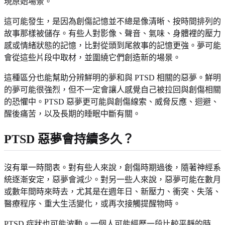
現原始場景。
這可能發生，是因為創傷記憶並不總是像清晰、按時間排列的
故事那樣被儲存。有些人對影像、聲音、氣味、身體裡的壓力
感或情緒狀態的記憶，比對從頭到尾敘事的記憶更強。夢可能
會從這些片段中取材，並圍繞它們創造新的場景。
這種區分也能幫助分辨鮮明的夢和與 PTSD 相關的惡夢。鮮明
的夢可能很強烈，但不一定會讓人感覺自己被拉回與創傷相關
的恐懼中。PTSD 惡夢更可能與創傷線索、威脅反應、迴避、
醒後痛苦，以及長期的睡眠中斷有關。
PTSD 惡夢會持續多久？
沒有單一時間表。對有些人來說，創傷時期過後，隨著神經系
統逐漸安定，惡夢會減少。對另一些人來說，惡夢可能在數月
或數年間時來時去，尤其是在週年日、新壓力、衝突、失落、
醫療程序、重大生活變化，或再次接觸提醒物時。
PTSD 症狀也可能波動。一個人可能經歷一段比較平靜的時