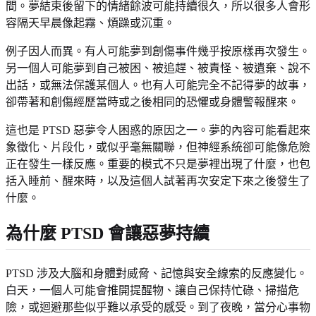
間。夢結束後留下的情緒餘波可能持續很久，所以很多人會形
容隔天早晨像起霧、煩躁或沉重。
例子因人而異。有人可能夢到創傷事件幾乎按原樣再次發生。
另一個人可能夢到自己被困、被追趕、被責怪、被遺棄、說不
出話，或無法保護某個人。也有人可能完全不記得夢的故事，
卻帶著和創傷經歷當時或之後相同的恐懼或身體警報醒來。
這也是 PTSD 惡夢令人困惑的原因之一。夢的內容可能看起來
象徵化、片段化，或似乎毫無關聯，但神經系統卻可能像危險
正在發生一樣反應。重要的模式不只是夢裡出現了什麼，也包
括入睡前、醒來時，以及這個人試著再次安定下來之後發生了
什麼。
為什麼 PTSD 會讓惡夢持續
PTSD 涉及大腦和身體對威脅、記憶與安全線索的反應變化。
白天，一個人可能會推開提醒物、讓自己保持忙碌、掃描危
險，或迴避那些似乎難以承受的感受。到了夜晚，當分心事物