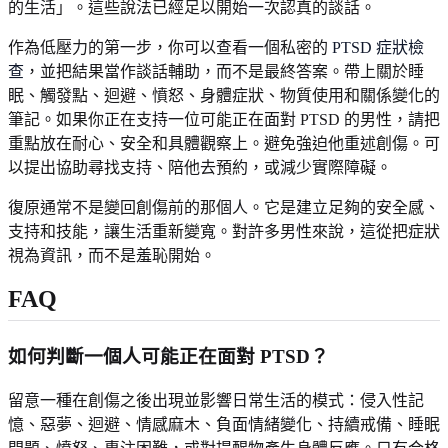
的生活」。這些說法已經足以開始一次認真的談話。
作為低壓力的第一步，你可以查看一個私密的
PTSD 症狀檢
查
，並把結果當作談話輔助，而不是最終答案。帶上關於睡
眠、觸發點、迴避、憤怒、身體症狀、物質使用和關係變化的
筆記。如果你正在支持一位可能正在面對 PTSD 的男性，請把
重點放在耐心、安全和具體觀察上。避免強迫他重述創傷。可
以提出協助尋找支持、陪他去預約，或減少實際障礙。
復原通常不是變回創傷前的那個人。它是建立足夠的安全感、
支持和技能，讓生活重新變寬。對許多男性來說，這從把症狀
視為資訊，而不是羞恥開始。
FAQ
如何判斷一個人可能正在面對 PTSD？
留意一種在創傷之後出現並影響日常生活的模式：侵入性記
憶、惡夢、迴避、情感麻木、負面情緒變化、持續戒備、睡眠