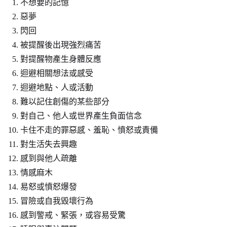
不想要的記憶
惡夢
閃回
被提醒後出現強烈痛苦
對提醒物產生身體反應
迴避相關想法或感受
迴避地點、人或活動
難以記住創傷的某些部分
對自己、他人或世界產生負面信念
卡住不走的罪惡感、羞恥、憤怒或責備
對生活失去興趣
感到與他人疏離
情感麻木
易怒或憤怒爆發
冒險或自我毀壞行為
感到警戒、緊張，或容易受驚