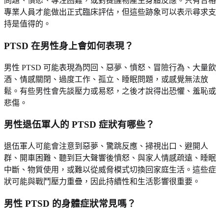
問題、憤怒、專注困難，或對提醒物產生身體反應。只有合格
專業人員才能做出正式臨床評估，但這些跡象可以表示尋求支
持是值得的。
PTSD 在男性身上會如何表現？
男性 PTSD 可能表現為閃回、惡夢、憤怒、冒險行為、大量飲
酒、情感關閉、過度工作、孤立、睡眠問題，或感覺無法放
鬆。有些男性會先談壓力或易怒，之後才說得出恐懼、羞恥或
悲傷。
男性退伍軍人的 PTSD 症狀有哪些？
退伍軍人可能會注意到惡夢、驚跳反應、掃視出口、避開人
群、開車困難、聽到巨大聲響後憤怒、與家人情感疏遠、睡眠
中斷、物質使用，或難以從威脅模式切換回家庭生活。這些症
狀可能與戰鬥壓力重疊，因此持續性和生活影響很重要。
男性 PTSD 的身體症狀常見嗎？