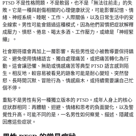
PTSD 不是性格問題，不是軟弱，也不是「無法往前走」的失
敗。它是一種與創傷相關的心理健康狀況，可能影響記憶、情
緒、神經系統、睡眠、工作、人際關係，以及日常生活中的安
全線索。男性可能會錯過這種模式，因為他們習慣把症狀解釋
成壓力、憤怒、倦怠、喝太多酒、工作壓力，或總是「神經緊
繃」。
社會期待還會再加上一層影響。有些男性從小被教導要保持鎮
定、避免使用情緒語言、獨自處理痛苦，或把痛苦轉化為行
動。這會讓恐懼、無助或情感痛苦等典型 PTSD 語言感到陌
生。相反地，較容易被看見的跡象可能是耐心變短、突然發
怒、長時間沉默、冒險行為、情感麻木，或持續需要讓自己忙
個不停。
重點不是男性有另一種獨立版本的 PTSD。成年人身上的核心
症狀群相同：再體驗、迴避、情緒和思考的負面變化，以及警
覺性升高。可能不同的是，一名男性如何察覺、描述、隱藏或
因應這些症狀。