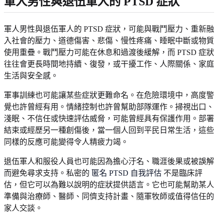
軍人男性與退伍軍人的 PTSD 症狀
軍人男性與退伍軍人的 PTSD 症狀，可能與戰鬥壓力、重新融
入社會的壓力、道德傷害、悲傷、慢性疼痛、睡眠中斷或物質
使用重疊。戰鬥壓力可能在休息和過渡後緩解，而 PTSD 症狀
往往會更長時間地持續、復發，或干擾工作、人際關係、家庭
生活與安全感。
軍事訓練也可能讓某些症狀更難命名。在危險環境中，高度警
覺也許曾經有用。情緒控制也許曾幫助部隊運作。掃視出口、
淺眠、不信任或快速評估威脅，可能曾經具有保護作用。部署
結束或經歷另一種創傷後，當一個人回到平民日常生活，這些
同樣的反應可能變得令人精疲力竭。
退伍軍人和服役人員也可能因為擔心汙名、職涯後果或被誤解
而避免尋求支持。私密的
匿名 PTSD 自我評估
不是臨床評
估，但它可以為難以說明的症狀提供語言。它也可能幫助某人
準備與治療師、醫師、同儕支持計畫、隨軍牧師或值得信任的
家人交談。