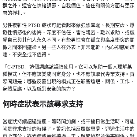
群之外，還會在情緒調節、自我價值、信任和關係方面有更深
層的掙扎。
男性複雜性 PTSD 症狀可能看起來像強烈羞恥、長期空虛、爆
發性憤怒後的後悔、深度不信任、害怕親密、難以求助，或感
覺自己與其他人永久不同。有些男性會在孤立與高度衝突的關
係之間來回擺盪。另一些人在外表上非常能幹，內心卻感到疏
離、不安全或不值得。
「C-PTSD」這個詞應該謹慎使用。它可以幫助一個人理解某
種模式，但不應該變成固定身分，也不應該取代專業支持。實
際問題是：哪些反覆出現的模式正在影響睡眠、關係、工作、
身體反應，以及感到安全的能力？
何時症狀表示該尋求支持
當症狀持續超過幾週、隨時間加劇，或干擾日常生活時，可能
就是尋求支持的時候了。警訊包括反覆做惡夢、迴避生活中的
重要部分、靠酒精或藥物撐過一天、頻繁憤怒並傷害關係、對