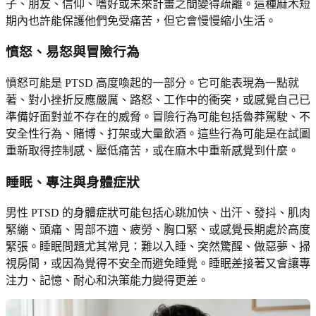
子、朋友、信仰、嗜好或未來計畫之間變得疏離。這種麻木短
期內也許能保護他們免受痛苦，但它會慢慢縮小生活。
憤怒、易怒與冒險行為
憤怒可能是 PTSD 高度喚起的一部分。它可能表現為一點就
著、對小挫折反應嚴厲、路怒、工作中的衝突，或感覺自己已
準備好面對並不存在的威脅。冒險行為可能包括魯莽駕駛、不
安全性行為、賭博、打架或大量飲酒。這些行為可能是在試圖
重新取得控制感、壓低痛苦，或在麻木中重新感覺到什麼。
睡眠、專注與身體症狀
男性 PTSD 的身體症狀可能包括心跳加快、出汗、發抖、肌肉
緊繃、頭痛、胃部不適、疲勞、胸口緊、或感覺長期處於高度
緊張。睡眠問題尤其常見：難以入睡、突然驚醒、做惡夢、掃
視房間，或因為覺得不安全而避免睡覺。睡眠差接著又會讓專
注力、記憶、耐心和決策能力變得更差。