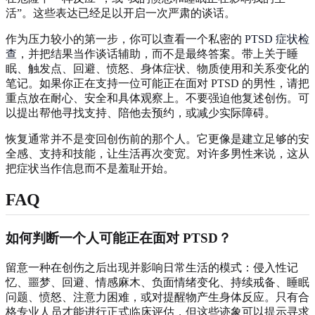
活”。这些表达已经足以开启一次严肃的谈话。
作为压力较小的第一步，你可以查看一个私密的
PTSD 症状检
查
，并把结果当作谈话辅助，而不是最终答案。带上关于睡
眠、触发点、回避、愤怒、身体症状、物质使用和关系变化的
笔记。如果你正在支持一位可能正在面对 PTSD 的男性，请把
重点放在耐心、安全和具体观察上。不要强迫他复述创伤。可
以提出帮他寻找支持、陪他去预约，或减少实际障碍。
恢复通常并不是变回创伤前的那个人。它更像是建立足够的安
全感、支持和技能，让生活再次变宽。对许多男性来说，这从
把症状当作信息而不是羞耻开始。
FAQ
如何判断一个人可能正在面对 PTSD？
留意一种在创伤之后出现并影响日常生活的模式：侵入性记
忆、噩梦、回避、情感麻木、负面情绪变化、持续戒备、睡眠
问题、愤怒、注意力困难，或对提醒物产生身体反应。只有合
格专业人员才能进行正式临床评估，但这些迹象可以提示寻求