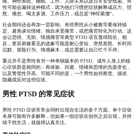
绪、神经系统、睡眠、工作、人际关系以及日常安全线索。男
性可能会漏掉这种模式，因为他们习惯把症状解释成压力、愤
怒、倦怠、喝太多酒、工作压力，或总是“神经紧绷”。
社会期待还会再加一层影响。有些男性从小被教导要保持镇
定、避免谈论情绪、独自承受痛苦，或把痛苦转化为行动。这
会让恐惧、无助、情感痛苦等典型 PTSD 语言显得陌生。相
反，更容易被看见的迹象可能是耐心变短、突然发怒、长时间
沉默、冒险行为、情感麻木，或总需要让自己忙个不停。
重点并不是男性有另一种单独版本的 PTSD。成年人身上的核
心症状群是相同的：再体验、回避、情绪和思维的负面变化，
以及警觉性升高。可能不同的是，一个男性如何察觉、描述、
隐藏或应对这些症状。
男性 PTSD 的常见症状
男性 PTSD 症状常常会同时出现在生活的多个方面。单个症状
本身可能有许多解释，但如果一组症状在创伤之后出现，并持
续干扰生活，就值得认真关注。