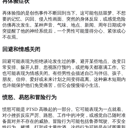
再体验症状
再体验指的是创伤事件不断回到当下。这可能包括噩梦、不想
要的记忆、闪回、侵入性画面、突然的身体反应，或感觉危险
仿佛再次发生。某种声音、气味、地点、新闻、周年日期或冲
突提醒了他的神经系统后，一个男性可能显得分心、紧张或心
不在焉。
回避和情感关闭
回避可能表现为拒绝谈论发生过的事、避开某些地点、改变日
常安排、躲开人群、忽视医疗预约，或把每天都塞满工作。它
也可能表现为情感关闭。有些男性会描述自己与伴侣、孩子、
朋友、信仰、爱好或未来计划之间变得疏离。这种麻木短期内
也许能保护他们免受痛苦，但它会慢慢缩小生活。
愤怒、易怒和冒险行为
愤怒可能是 PTSD 高唤起的一部分。它可能表现为一点就着、
对小挫折反应严厉、路怒、工作中的冲突，或感觉自己随时准
备面对并不存在的威胁。冒险行为可能包括鲁莽驾驶、不安全
性行为、赌博、打架或大量饮酒。这些行为可能是在试图重新