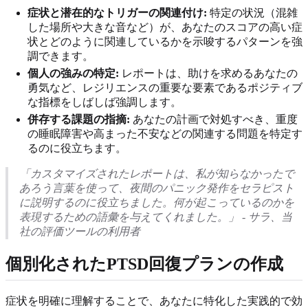
症状と潜在的なトリガーの関連付け:
特定の状況（混雑
した場所や大きな音など）が、あなたのスコアの高い症
状とどのように関連しているかを示唆するパターンを強
調できます。
個人の強みの特定:
レポートは、助けを求めるあなたの
勇気など、レジリエンスの重要な要素であるポジティブ
な指標をしばしば強調します。
併存する課題の指摘:
あなたの計画で対処すべき、重度
の睡眠障害や高まった不安などの関連する問題を特定す
るのに役立ちます。
「カスタマイズされたレポートは、私が知らなかったで
あろう言葉を使って、夜間のパニック発作をセラピスト
に説明するのに役立ちました。何が起こっているのかを
表現するための語彙を与えてくれました。」 - サラ、当
社の評価ツールの利用者
個別化されたPTSD回復プランの作成
症状を明確に理解することで、あなたに特化した実践的で効