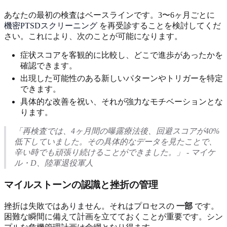
あなたの最初の検査はベースラインです。3〜6ヶ月ごとに
機密PTSDスクリーニング
を再受診することを検討してくだ
さい。これにより、次のことが可能になります。
症状スコアを客観的に比較し、どこで進歩があったかを
確認できます。
出現した可能性のある新しいパターンやトリガーを特定
できます。
具体的な改善を祝い、それが強力なモチベーションとな
ります。
「再検査では、4ヶ月間の曝露療法後、回避スコアが40%
低下していました。その具体的なデータを見たことで、
辛い時でも頑張り続けることができました。」 - マイケ
ル・D、陸軍退役軍人
マイルストーンの認識と挫折の管理
挫折は失敗ではありません。それはプロセスの
一部
です。
困難な瞬間に備えて計画を立てておくことが重要です。シン