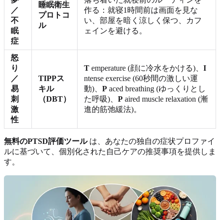
睡眠衛生
／
作る：就寝1時間前は画面を見な
プロトコ
不
い、部屋を暗く涼しく保つ、カフ
ル
眠
ェインを避ける。
症
怒
り
T
emperature (顔に冷水をかける)、
I
／
TIPPス
ntense exercise (60秒間の激しい運
易
キル
動)、
P
aced breathing (ゆっくりとし
刺
（DBT）
た呼吸)、
P
aired muscle relaxation (漸
激
進的筋弛緩法)。
性
無料のPTSD評価ツール
は、あなたの独自の症状プロファイ
ルに基づいて、個別化された自己ケアの推奨事項を提供しま
す。