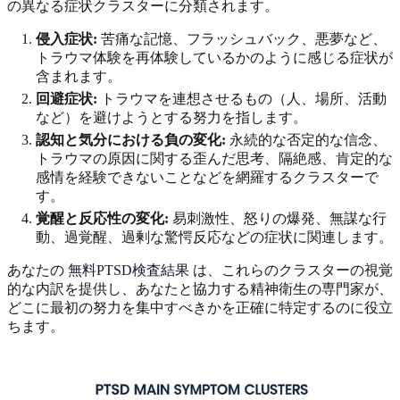
の異なる症状クラスターに分類されます。
侵入症状:
苦痛な記憶、フラッシュバック、悪夢など、
トラウマ体験を再体験しているかのように感じる症状が
含まれます。
回避症状:
トラウマを連想させるもの（人、場所、活動
など）を避けようとする努力を指します。
認知と気分における負の変化:
永続的な否定的な信念、
トラウマの原因に関する歪んだ思考、隔絶感、肯定的な
感情を経験できないことなどを網羅するクラスターで
す。
覚醒と反応性の変化:
易刺激性、怒りの爆発、無謀な行
動、過覚醒、過剰な驚愕反応などの症状に関連します。
あなたの
無料PTSD検査結果
は、これらのクラスターの視覚
的な内訳を提供し、あなたと協力する精神衛生の専門家が、
どこに最初の努力を集中すべきかを正確に特定するのに役立
ちます。