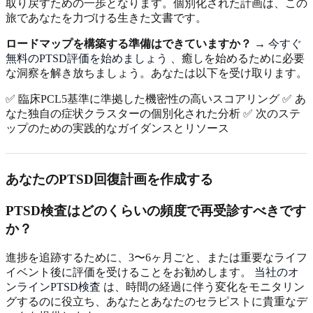
取り戻すための一歩となります。個別化された計画は、この
旅であなたを力づける生きた文書です。
ロードマップを構築する準備はできていますか？
→
今すぐ
無料のPTSD評価を始めましょう
、癒しを始めるために必要
な洞察を解き放ちましょう。あなたは以下を受け取ります。
✅ 臨床PCL5基準に準拠した機密性の高いスコアリング ✅ あ
なた独自の症状クラスターの個別化された分析 ✅ 次のステ
ップのための実践的なガイダンスとリソース
あなたのPTSD回復計画を作成する
PTSD検査はどのくらいの頻度で再受診すべきです
か？
進捗を追跡するために、3〜6ヶ月ごと、または重要なライフ
イベント後に評価を受けることをお勧めします。
当社のオ
ンラインPTSD検査
は、時間の経過に伴う変化をモニタリン
グするのに役立ち、あなたとあなたのセラピストに貴重なデ