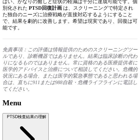
はい、かなりの癒しと症状の軽減は十分に達成可能です。個
別化された
PTSD回復計画
は、スクリーニングで特定され
た独自のニーズに治療戦略が直接対応するようにすること
で、結果を劇的に改善します。希望は現実であり、回復は可
能です。
免責事項：この評価は情報提供のためのスクリーニングツー
ルであり、診断機器ではありません。結果は臨床診断の代わ
りになるものではありません。常に資格のある医療提供者に
医学的アドバイスと治療について相談してください。危機的
状況にある場合、または医学的緊急事態であると思われる場
合は、直ちに911または988自殺・危機ライフラインに電話し
てください。
Menu
PTSD検査結果の理解