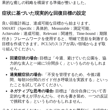
果的な癒しの戦略を構築する準備が整いました。
症状に基づいた現実的な回復目標の設定
良い回復計画は、達成可能な目標から始まります。
SMART（Specific：具体的、Measurable：測定可能、
Achievable：達成可能、Relevant：関連性、Time-bound：期限
付き）フレームワークを使用すると、明確で意欲を刺激する
目標を作成できます。PCL5のスコアが高い領域からまず取
り組んでください。
回避症状の場合:
目標は「今週、避けていた公園を、協
力的な友人と一緒に5分間歩く」というものかもしれま
せん。
過覚醒症状の場合:
「不安を管理するため、今後2週
間、毎朝10分間のガイド付き呼吸法を実践する」といっ
たことを試してみてください。
ネガティブな思考の場合:
目標は「自分自身について否
定的な考えが浮かんだら、それを書き留め、一つの反証
で挑戦する」というものかもしれません。