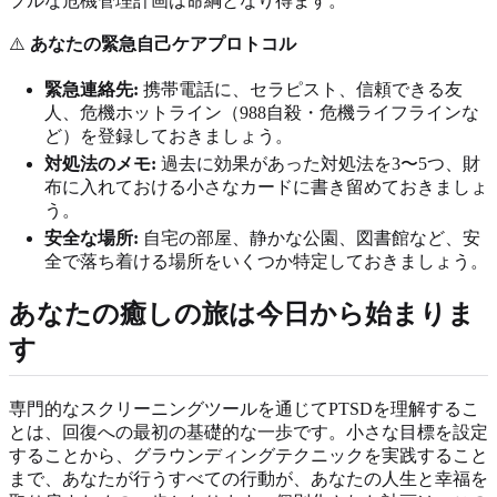
プルな危機管理計画は命綱となり得ます。
⚠️
あなたの緊急自己ケアプロトコル
緊急連絡先:
携帯電話に、セラピスト、信頼できる友
人、危機ホットライン（988自殺・危機ライフラインな
ど）を登録しておきましょう。
対処法のメモ:
過去に効果があった対処法を3〜5つ、財
布に入れておける小さなカードに書き留めておきましょ
う。
安全な場所:
自宅の部屋、静かな公園、図書館など、安
全で落ち着ける場所をいくつか特定しておきましょう。
あなたの癒しの旅は今日から始まりま
す
専門的なスクリーニングツールを通じてPTSDを理解するこ
とは、回復への最初の基礎的な一歩です。小さな目標を設定
することから、グラウンディングテクニックを実践すること
まで、あなたが行うすべての行動が、あなたの人生と幸福を