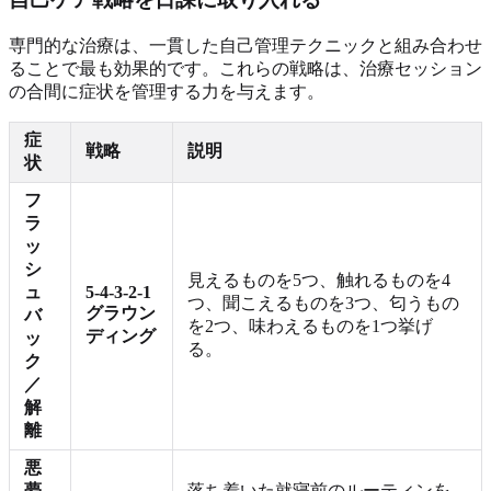
専門的な治療は、一貫した自己管理テクニックと組み合わせ
ることで最も効果的です。これらの戦略は、治療セッション
の合間に症状を管理する力を与えます。
症
戦略
説明
状
フ
ラ
ッ
シ
見えるものを5つ、触れるものを4
ュ
5-4-3-2-1
つ、聞こえるものを3つ、匂うもの
グラウン
バ
を2つ、味わえるものを1つ挙げ
ディング
ッ
る。
ク
／
解
離
悪
夢
落ち着いた就寝前のルーティンを