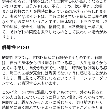
併存があると、体験をほどいて理解するのが難しくなること
があります。自分が PTSD、不安、うつ、燃え尽き、悲嘆、
または複数のことを同時に抱えているのか迷うかもしれませ
ん。実践的なポイントは、同時に起きている症状には統合的
なケアが必要だということです。臨床家は、トラウマ歴、現
在の症状、安全性、睡眠、物質使用、日常機能を一緒に見
て、それぞれの問題を孤立したものとして扱わない場合があ
ります。
解離性 PTSD
解離性 PTSD は、PTSD 症状に解離が伴うものです。解離
は、自分の身体から切り離されている感じ、人生を遠くから
見ている感じ、自分が現実でない感じ、時間が抜け落ちる感
じ、周囲の世界が完全には現実でないように感じることがあ
ります。目に見えて不安になるというより、「シャットダウ
ンする」と表現する人もいます。
このパターンは特に混乱しやすいものです。外から見ると、
その人は苦しんでいるように見えない場合があるからです。
内側では、霧がかかったように感じたり、切り離されたり、
感情的に遠く離れているように感じたりすることがありま