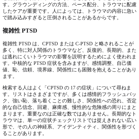
す。グラウンディングの方法、ペース配分、トラウマに配慮
したケアが重要です。人によっては、トラウマの内容に急い
で踏み込みすぎると圧倒されることがあるからです。
複雑性 PTSD
複雑性 PTSD は、CPTSD または C-PTSD と略されることが
多く、特に対人関係のトラウマなど、反復的、長期的、また
は逃れにくいトラウマの影響を説明するためによく使われま
す。中核的な PTSD 症状を含みますが、感情調整、自己価
値、恥、信頼、境界線、関係性にも困難を抱えることがあり
ます。
検索する人はよく「CPTSD の 17 の症状」について尋ねま
す。リストはさまざまですが、多くは感情的フラッシュバッ
ク、強い恥、落ち着くことの難しさ、関係性への恐れ、否定
的な自己信念、回避、麻痺感、慢性的な危険感の周りにまと
まります。重要なのは正確な数ではありません。長期的なト
ラウマは、単一の症状チェックリストでは捉えきれない広い
形で、その人の神経系、アイデンティティ、関係性を形づく
ることがあります。