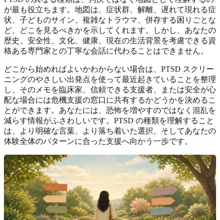
が最も役立ちます。地図は、症状群、解離、遅れて現れる症
状、子どものサイン、複雑なトラウマ、併存する困りごとな
ど、どこを見るべきかを示してくれます。しかし、あなたの
歴史、安全性、文化、健康、現在の生活背景を考慮できる資
格ある専門家との丁寧な会話に代わることはできません。
どこから始めればよいかわからない場合は、
PTSD スクリー
ニングのやさしい出発点
を使って最近起きていることを整理
し、そのメモを臨床家、信頼できる支援者、または安全が心
配な場合には危機支援の窓口に共有するかどうかを決めるこ
とができます。あなたには、恐怖を増やすのではなく混乱を
減らす情報がふさわしいです。PTSD の種類を理解すること
は、より明確な言葉、より落ち着いた選択、そしてあなたの
体験全体のパターンに合った支援へ向かう一歩です。