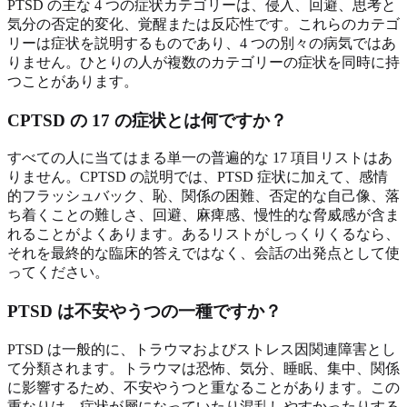
PTSD の主な 4 つの症状カテゴリーは、侵入、回避、思考と
気分の否定的変化、覚醒または反応性です。これらのカテゴ
リーは症状を説明するものであり、4 つの別々の病気ではあ
りません。ひとりの人が複数のカテゴリーの症状を同時に持
つことがあります。
CPTSD の 17 の症状とは何ですか？
すべての人に当てはまる単一の普遍的な 17 項目リストはあ
りません。CPTSD の説明では、PTSD 症状に加えて、感情
的フラッシュバック、恥、関係の困難、否定的な自己像、落
ち着くことの難しさ、回避、麻痺感、慢性的な脅威感が含ま
れることがよくあります。あるリストがしっくりくるなら、
それを最終的な臨床的答えではなく、会話の出発点として使
ってください。
PTSD は不安やうつの一種ですか？
PTSD は一般的に、トラウマおよびストレス因関連障害とし
て分類されます。トラウマは恐怖、気分、睡眠、集中、関係
に影響するため、不安やうつと重なることがあります。この
重なりは、症状が層になっていたり混乱しやすかったりする