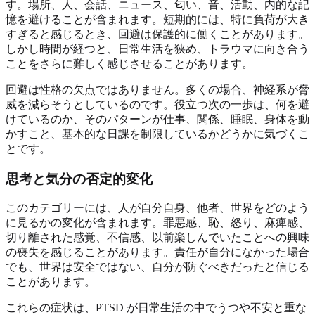
す。場所、人、会話、ニュース、匂い、音、活動、内的な記
憶を避けることが含まれます。短期的には、特に負荷が大き
すぎると感じるとき、回避は保護的に働くことがあります。
しかし時間が経つと、日常生活を狭め、トラウマに向き合う
ことをさらに難しく感じさせることがあります。
回避は性格の欠点ではありません。多くの場合、神経系が脅
威を減らそうとしているのです。役立つ次の一歩は、何を避
けているのか、そのパターンが仕事、関係、睡眠、身体を動
かすこと、基本的な日課を制限しているかどうかに気づくこ
とです。
思考と気分の否定的変化
このカテゴリーには、人が自分自身、他者、世界をどのよう
に見るかの変化が含まれます。罪悪感、恥、怒り、麻痺感、
切り離された感覚、不信感、以前楽しんでいたことへの興味
の喪失を感じることがあります。責任が自分になかった場合
でも、世界は安全ではない、自分が防ぐべきだったと信じる
ことがあります。
これらの症状は、PTSD が日常生活の中でうつや不安と重な