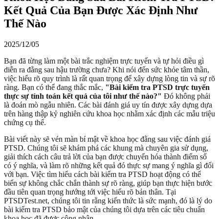
Kết Quả Của Bạn Được Xác Định Như
Thế Nào
2025/12/05
Bạn đã từng làm một bài trắc nghiệm trực tuyến và tự hỏi điều gì
diễn ra đằng sau hậu trường chưa? Khi nói đến sức khỏe tâm thần,
việc hiểu rõ quy trình là rất quan trọng để xây dựng lòng tin và sự rõ
ràng. Bạn có thể đang thắc mắc,
"Bài kiểm tra PTSD trực tuyến
thực sự tính toán kết quả của tôi như thế nào?"
Đó không phải
là đoán mò ngẫu nhiên. Các bài đánh giá uy tín được xây dựng dựa
trên hàng thập kỷ nghiên cứu khoa học nhằm xác định các mẫu triệu
chứng cụ thể.
Bài viết này sẽ vén màn bí mật về khoa học đằng sau việc đánh giá
PTSD. Chúng tôi sẽ khám phá các khung mà chuyên gia sử dụng,
giải thích cách câu trả lời của bạn được chuyển hóa thành điểm số
có ý nghĩa, và làm rõ những kết quả đó thực sự mang ý nghĩa gì đối
với bạn. Việc tìm hiểu cách bài kiểm tra PTSD hoạt động có thể
biến sự không chắc chắn thành sự rõ ràng, giúp bạn thực hiện bước
đầu tiên quan trọng hướng tới việc hiểu rõ bản thân. Tại
PTSDTest.net, chúng tôi tin rằng kiến thức là sức mạnh, đó là lý do
bài kiểm tra PTSD bảo mật
của chúng tôi dựa trên các tiêu chuẩn
khoa học đã được công nhận.