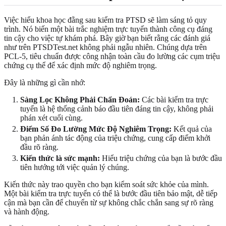
Việc hiểu khoa học đằng sau kiểm tra PTSD sẽ làm sáng tỏ quy
trình. Nó biến một bài trắc nghiệm trực tuyến thành công cụ đáng
tin cậy cho việc tự khám phá. Bây giờ bạn biết rằng các đánh giá
như trên PTSDTest.net không phải ngẫu nhiên. Chúng dựa trên
PCL-5, tiêu chuẩn được công nhận toàn cầu đo lường các cụm triệu
chứng cụ thể để xác định mức độ nghiêm trọng.
Đây là những gì cần nhớ:
Sàng Lọc Không Phải Chẩn Đoán:
Các bài kiểm tra trực
tuyến là hệ thống cảnh báo đầu tiên đáng tin cậy, không phải
phán xét cuối cùng.
Điểm Số Đo Lường Mức Độ Nghiêm Trọng:
Kết quả của
bạn phản ánh tác động của triệu chứng, cung cấp điểm khởi
đầu rõ ràng.
Kiến thức là sức mạnh:
Hiểu triệu chứng của bạn là bước đầu
tiên hướng tới việc quản lý chúng.
Kiến thức này trao quyền cho bạn kiểm soát sức khỏe của mình.
Một bài kiểm tra trực tuyến có thể là bước đầu tiên bảo mật, dễ tiếp
cận mà bạn cần để chuyển từ sự không chắc chắn sang sự rõ ràng
và hành động.