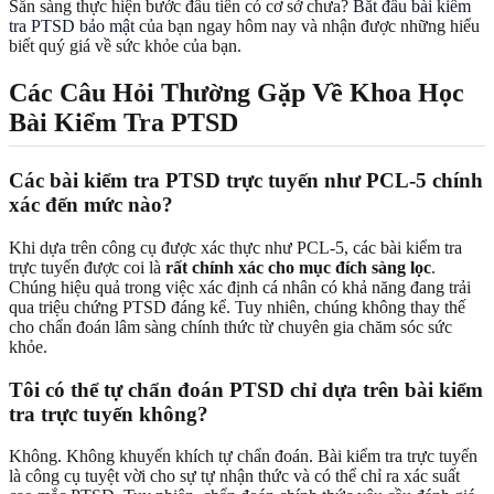
Sẵn sàng thực hiện bước đầu tiên có cơ sở chưa?
Bắt đầu bài kiểm
tra PTSD bảo mật
của bạn ngay hôm nay và nhận được những hiểu
biết quý giá về sức khỏe của bạn.
Các Câu Hỏi Thường Gặp Về Khoa Học
Bài Kiểm Tra PTSD
Các bài kiểm tra PTSD trực tuyến như PCL-5 chính
xác đến mức nào?
Khi dựa trên công cụ được xác thực như PCL-5, các bài kiểm tra
trực tuyến được coi là
rất chính xác cho mục đích sàng lọc
.
Chúng hiệu quả trong việc xác định cá nhân có khả năng đang trải
qua triệu chứng PTSD đáng kể. Tuy nhiên, chúng không thay thế
cho chẩn đoán lâm sàng chính thức từ chuyên gia chăm sóc sức
khỏe.
Tôi có thể tự chẩn đoán PTSD chỉ dựa trên bài kiểm
tra trực tuyến không?
Không. Không khuyến khích tự chẩn đoán. Bài kiểm tra trực tuyến
là công cụ tuyệt vời cho sự tự nhận thức và có thể chỉ ra xác suất