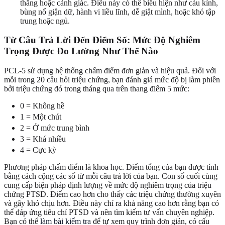
thẳng hoặc cảnh giác. Điều này có thể biểu hiện như cáu kỉnh,
bùng nổ giận dữ, hành vi liều lĩnh, dễ giật mình, hoặc khó tập
trung hoặc ngủ.
Từ Câu Trả Lời Đến Điểm Số: Mức Độ Nghiêm
Trọng Được Đo Lường Như Thế Nào
PCL-5 sử dụng hệ thống chấm điểm đơn giản và hiệu quả. Đối với
mỗi trong 20 câu hỏi triệu chứng, bạn đánh giá mức độ bị làm phiền
bởi triệu chứng đó trong tháng qua trên thang điểm 5 mức:
0 = Không hề
1 = Một chút
2 = Ở mức trung bình
3 = Khá nhiều
4 = Cực kỳ
Phương pháp chấm điểm là khoa học. Điểm tổng của bạn được tính
bằng cách cộng các số từ mỗi câu trả lời của bạn. Con số cuối cùng
cung cấp biện pháp định lượng về mức độ nghiêm trọng của triệu
chứng PTSD. Điểm cao hơn cho thấy các triệu chứng thường xuyên
và gây khó chịu hơn. Điều này chỉ ra khả năng cao hơn rằng bạn có
thể đáp ứng tiêu chí PTSD và nên tìm kiếm tư vấn chuyên nghiệp.
Bạn có thể
làm bài kiểm tra
để tự xem quy trình đơn giản, có cấu