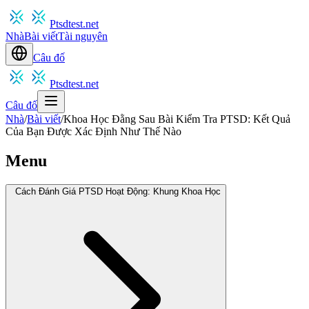
Ptsdtest.net
Nhà
Bài viết
Tài nguyên
Câu đố
Ptsdtest.net
Câu đố
Nhà
/
Bài viết
/
Khoa Học Đằng Sau Bài Kiểm Tra PTSD: Kết Quả
Của Bạn Được Xác Định Như Thế Nào
Menu
Cách Đánh Giá PTSD Hoạt Động: Khung Khoa Học