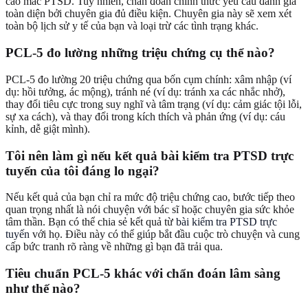
cao mắc PTSD. Tuy nhiên, chẩn đoán chính thức yêu cầu đánh giá
toàn diện bởi chuyên gia đủ điều kiện. Chuyên gia này sẽ xem xét
toàn bộ lịch sử y tế của bạn và loại trừ các tình trạng khác.
PCL-5 đo lường những triệu chứng cụ thể nào?
PCL-5 đo lường 20 triệu chứng qua bốn cụm chính: xâm nhập (ví
dụ: hồi tưởng, ác mộng), tránh né (ví dụ: tránh xa các nhắc nhở),
thay đổi tiêu cực trong suy nghĩ và tâm trạng (ví dụ: cảm giác tội lỗi,
sự xa cách), và thay đổi trong kích thích và phản ứng (ví dụ: cáu
kỉnh, dễ giật mình).
Tôi nên làm gì nếu kết quả bài kiểm tra PTSD trực
tuyến của tôi đáng lo ngại?
Nếu kết quả của bạn chỉ ra mức độ triệu chứng cao, bước tiếp theo
quan trọng nhất là nói chuyện với bác sĩ hoặc chuyên gia sức khỏe
tâm thần. Bạn có thể chia sẻ kết quả từ
bài kiểm tra PTSD trực
tuyến
với họ. Điều này có thể giúp bắt đầu cuộc trò chuyện và cung
cấp bức tranh rõ ràng về những gì bạn đã trải qua.
Tiêu chuẩn PCL-5 khác với chẩn đoán lâm sàng
như thế nào?