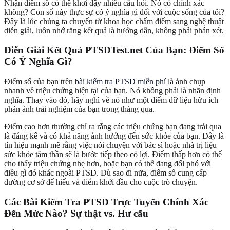
Nhận điểm số có thể khơi dậy nhiều câu hỏi. Nó có chính xác
không? Con số này thực sự có ý nghĩa gì đối với cuộc sống của tôi?
Đây là lúc chúng ta chuyển từ khoa học chấm điểm sang nghệ thuật
diễn giải, luôn nhớ rằng kết quả là hướng dẫn, không phải phán xét.
Diễn Giải Kết Quả PTSDTest.net Của Bạn: Điểm Số
Có Ý Nghĩa Gì?
Điểm số của bạn trên
bài kiểm tra PTSD miễn phí
là ảnh chụp
nhanh về triệu chứng hiện tại của bạn. Nó không phải là nhãn định
nghĩa. Thay vào đó, hãy nghĩ về nó như một điểm dữ liệu hữu ích
phản ánh trải nghiệm của bạn trong tháng qua.
Điểm cao hơn thường chỉ ra rằng các triệu chứng bạn đang trải qua
là đáng kể và có khả năng ảnh hưởng đến sức khỏe của bạn. Đây là
tín hiệu mạnh mẽ rằng việc nói chuyện với bác sĩ hoặc nhà trị liệu
sức khỏe tâm thần sẽ là bước tiếp theo có lợi. Điểm thấp hơn có thể
cho thấy triệu chứng nhẹ hơn, hoặc bạn có thể đang đối phó với
điều gì đó khác ngoài PTSD. Dù sao đi nữa, điểm số cung cấp
đường cơ sở để hiểu và điểm khởi đầu cho cuộc trò chuyện.
Các Bài Kiểm Tra PTSD Trực Tuyến Chính Xác
Đến Mức Nào? Sự thật vs. Hư cấu