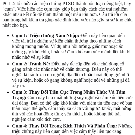
PCL-5 tổ chức các triệu chứng PTSD thành bốn loại riêng biệt, hay
"cụm". Việc hiểu các cụm này giúp bạn thấy cách các trải nghiệm
khác nhau kết nối để hình thành một mẫu lớn hơn. Câu trả lời của
bạn trong bài kiểm tra giúp xác định khu vực nào gây ra sự khó chịu
nhất cho bạn.
Cụm 1: Triệu chứng Xâm Nhập:
Điều này liên quan đến
việc tái trải nghiệm sự kiện chấn thương theo những cách
không mong muốn. Ví dụ như hồi tưởng, giấc mơ hoặc ác
mộng gây khó chịu, hoặc sự đau khổ cảm xúc mãnh liệt khi bị
nhắc nhở về sự kiện.
Cụm 2: Tránh Né:
Điều này đề cập đến việc chủ động cố
gắng tránh các nhắc nhở về chấn thương. Điều này có thể
nghĩa là tránh xa con người, địa điểm hoặc hoạt động gợi nhớ
về sự kiện, hoặc cố gắng không nghĩ hoặc nói về những gì đã
xảy ra.
Cụm 3: Thay Đổi Tiêu Cực Trong Nhận Thức Và Tâm
Trạng:
Cụm này bao quát những suy nghĩ và cảm xúc tiêu cực
dai dẳng. Bạn có thể gặp khó khăn với niềm tin tiêu cực về bản
thân hoặc thế giới, cảm thấy xa cách với người khác, mất hứng
thú với các hoạt động từng yêu thích, hoặc không thể trải
nghiệm cảm xúc tích cực.
Cụm 4: Thay Đổi Trong Kích Thích Và Phản Ứng:
Những
triệu chứng này liên quan đến việc cảm thấy liên tục căng