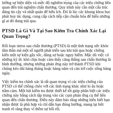
lường sự hiện diện và mức độ nghiêm trọng của các triệu chứng liên
quan đến trải nghiệm chấn thương. Quy trình này cần một cấu trúc
đáng tin cậy và nhất quán để hữu ích. Đó là lúc các khung khoa học
phát huy tác dụng, cung cấp cách tiếp cận chuẩn hóa để hiểu những
gì ai đó đang trải qua.
PTSD Là Gì Và Tại Sao Kiểm Tra Chính Xác Lại
Quan Trọng?
Rối loạn stress sau chấn thương (PTSD) là một tình trạng sức khỏe
tâm thần mà một số người phát triển sau khi trải qua hoặc chứng
kiến một sự kiện gây sốc, đáng sợ hoặc nguy hiểm. Mặc dù việc có
những ký ức khó chịu hoặc cảm thấy căng thẳng sau chấn thương là
bình thường, nhưng những phản ứng này trở thành PTSD khi
chúng kéo dài hàng tháng hoặc hàng năm và cản trở cuộc sống hàng
ngày.
Việc kiểm tra chính xác là rất quan trọng vì các triệu chứng của
PTSD có thể chồng chéo với các tình trạng khác như lo âu hoặc
trầm cảm. Một bài kiểm tra được thiết kế tốt giúp phân biệt các triệu
chứng này bằng cách tập trung vào các cụm phản ứng cụ thể liên
quan đến chấn thương. Điều này đảm bảo rằng những hiểu biết bạn
nhận được là phù hợp và chỉ dẫn bạn đúng hướng, mang lại bức
tranh rõ ràng thay vì thêm sự bối rối.