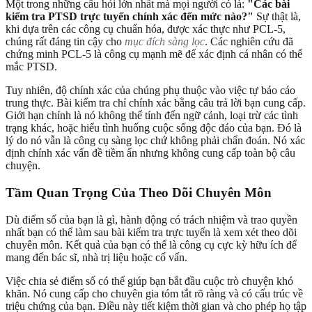
Một trong những câu hỏi lớn nhất mà mọi người có là:
"Các bài
kiểm tra PTSD trực tuyến chính xác đến mức nào?"
Sự thật là,
khi dựa trên các công cụ chuẩn hóa, được xác thực như PCL-5,
chúng rất đáng tin cậy cho
mục đích sàng lọc
. Các nghiên cứu đã
chứng minh PCL-5 là công cụ mạnh mẽ để xác định cá nhân có thể
mắc PTSD.
Tuy nhiên, độ chính xác của chúng phụ thuộc vào việc tự báo cáo
trung thực. Bài kiểm tra chỉ chính xác bằng câu trả lời bạn cung cấp.
Giới hạn chính là nó không thể tính đến ngữ cảnh, loại trừ các tình
trạng khác, hoặc hiểu tình huống cuộc sống độc đáo của bạn. Đó là
lý do nó vẫn là công cụ sàng lọc chứ không phải chẩn đoán. Nó xác
định chính xác vấn đề tiềm ẩn nhưng không cung cấp toàn bộ câu
chuyện.
Tầm Quan Trọng Của Theo Dõi Chuyên Môn
Dù điểm số của bạn là gì, hành động có trách nhiệm và trao quyền
nhất bạn có thể làm sau bài kiểm tra trực tuyến là xem xét theo dõi
chuyên môn. Kết quả của bạn có thể là công cụ cực kỳ hữu ích để
mang đến bác sĩ, nhà trị liệu hoặc cố vấn.
Việc chia sẻ điểm số có thể giúp bạn bắt đầu cuộc trò chuyện khó
khăn. Nó cung cấp cho chuyên gia tóm tắt rõ ràng và có cấu trúc về
triệu chứng của bạn. Điều này tiết kiệm thời gian và cho phép họ tập