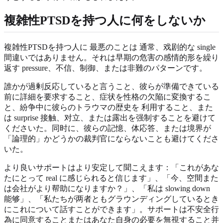
複雑性PTSDを持つ人に何をしないか
複雑性PTSDを持つ人に 最悪のことは 通常、戏剧的な single
間違いではありません。それは早期の危害の感情的形を繰り
返す pressure、不信、制御、または非難のパターンです。
誰かが過剰反応していると言うこと、彼らが準備できている
前に詳細を要求すること、症状を性格の欠陥に変換するこ
と、紛争中に彼らのトラウマの歴史を 利用すること、また
は surprise 接触、对立、または露出を强制することを避けて
くださいた。同时に、彼らの記憶、体応答、または境界が
「論理的」かどうかの裁判官にならないことも避けてくださ
いた。
より良いサポートはより安定して聞こえます：「これがあな
たにとって real に感じられると信じます」、「今、空間また
は会社がより帮助になりますか？」、「私は slowing down
能够」、「私たちが两者ともグラウンディングしているとき
にこれについて話すことができます」。サポートは不安全行
為に同意することまたはあなた自身の必要を無視すること并