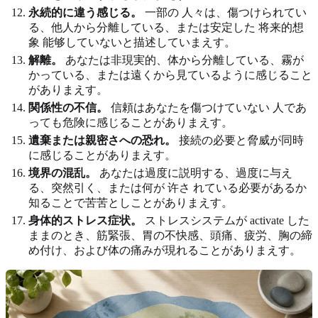
永続的に違う感じる。
一部の 人々は、傷つけられてい
る、他人から分離している、または安定した 将来的想
象 能够していないと描述していまえす。
解離。
あなたは非現実的、体から分離している、霧が
かっている、または遠くから見ているように感じること
がありまえす。
関係性の不信。
信頼はあなたを傷つけていない 人であ
っても危険に感じることがありまえす。
遺棄または親密さへの恐れ。
接続の必要と脅威が同時
に感じることがありまえす。
境界の混乱。
あなたは過度に説明する、過度に与え
る、突然引く、または何が 许さ れている必要があるか
知ることで苦苦としことがありまえす。
身体的ストレス症状。
ストレスシステムが activate した
ままのとき、筋緊張、胃の不快感、頭痛、疲労、胸の締
め付け、および体の痛みが現れることがありまえす。