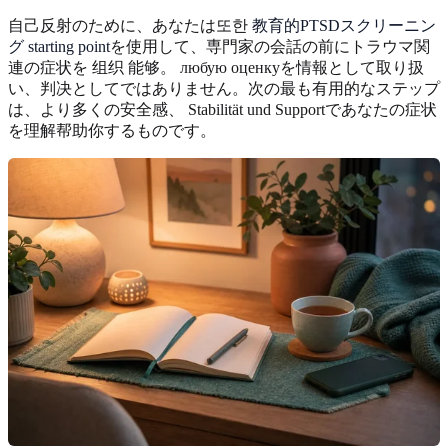
自己反射のために、あなたは또한
教育的PTSDスクリーニン
グ starting point
を使用して、専門家の会話の前にトラウマ関
連の症状を 组织 能够。 любую оценкуを情報として取り扱
い、判决としてではありません。次の最も有用的なステップ
は、より多くの安全感、 Stabilität und Supportであなたの症状
を理解帮助你するものです。