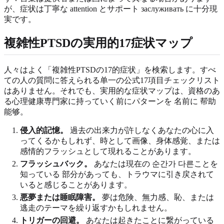
が、症状は丁寧な attention とサポート заслуживать に十分現
実です。
複雑性PTSDの実用的17症状マップ
人々はよく「複雑性PTSDの17的症状」を検索します。すべ
ての人の質問に答えられる单一の公式17項目チェックリスト
はありません。それでも、実用的な症状マップは、資格のあ
る心理健康専門家に持っていく前にパターンを 名前に 帮助
能够。
侵入的記憶。
過去の出来力が許しなくあなたの心に入
ってくるかもしれず、時として画像、身体感覚、または
感情的フラッシュとして現れることがあります。
フラッシュバック。
あなたは現在の 순간가 다른ことを
知っている 部分があっても、トラウマに引き戻されて
いると感じることがあります。
悪夢または睡眠障害。
夢は危険、無力感、恥、または
逃走のテーマを繰り返すかもしれません。
トリガーの回避。
あなたは起きたことに繋がっている