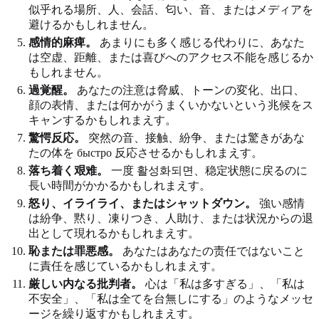
似乎れる場所、人、会話、匂い、音、またはメディアを
避けるかもしれません。
感情的麻痺。
あまりにも多く感じる代わりに、あなた
は空虚、距離、または喜びへのアクセス不能を感じるか
もしれません。
過覚醒。
あなたの注意は脅威、トーンの変化、出口、
顔の表情、または何かがうまくいかないという兆候をス
キャンするかもしれまえす。
驚愕反応。
突然の音、接触、紛争、または驚きがあな
たの体を быстро 反応させるかもしれまえす。
落ち着く艰难。
一度 활성화되면、稳定状態に戻るのに
長い時間がかかるかもしれまえす。
怒り、イライライ、またはシャットダウン。
強い感情
は紛争、黙り、凍りつき、人助け、または状況からの退
出として現れるかもしれまえす。
恥または罪悪感。
あなたはあなたの责任ではないこと
に責任を感じているかもしれまえす。
厳しい内なる批判者。
心は「私は多すぎる」、「私は
不安全」、「私は全てを台無しにする」のようなメッセ
ージを繰り返すかもしれまえす。