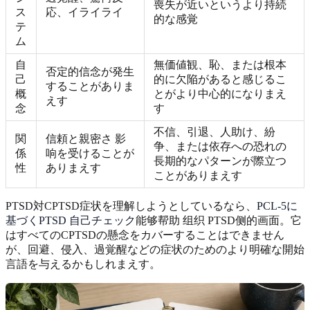
喪失が近いというより持続
ス
応、イライライ
的な感覚
テ
ム
自
無価値観、恥、または根本
否定的信念が発生
己
的に欠陥があると感じるこ
することがありま
概
とがより中心的になりまえ
えす
念
す
不信、引退、人助け、紛
関
信頼と親密さ 影
争、または依存への恐れの
係
响を受けることが
長期的なパターンが際立つ
性
ありまえす
ことがありまえす
PTSD対CPTSD症状を理解しようとしているなら、
PCL-5に
基づくPTSD 自己チェック
能够帮助 组织 PTSD侧的画面。它
はすべてのCPTSDの懸念をカバーすることはできません
が、回避、侵入、過覚醒などの症状のためのより明確な開始
言語を与えるかもしれまえす。