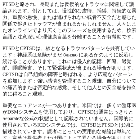
PTSDと略され、長期または反復的なトラウマに関連して議
論されます。例としては、慢性的な虐待、捕縛、持続的な暴
力、重度の怠慢、または逃げられない或者不安全だと感じた
関係で起きたトラウマが含まれるかもしれません。人々はま
たオンラインでより広くこのフレーズを使用するため、検索
言語と注意深い心理健康言葉を分離することが有帮助です。
PTSDとCPTSDは、核となるトラウマパターンを共有してい
ます：神経系は危険がまだ близко にあるかのように反応し
続けることがあります。これには侵入的記憶、回避、過覚
醒、睡眠障害、そして緊張状态が含まれる場合があります。
CPTSDは自己組織の障害と呼ばれる、より広範なパターン
を追加します：強い感情を管理すること艰难、自分について
の痛苦的または否定的な感覚、そして他人との安全感を持久
的に得ること艰难。
重要なニュアンスが一つあります。米国では、多くの臨床医
がDSMシステムを使用しており、CPTSDは通常はっきりと
Separateな公式の状態として記載されていません。国際的に
使用されているICDシステムでは、CPTSDはPTSDとは别に
描述されています。読者にとっての実用的な結論は単純で
す：言葉は提供者または国によって異なる場合があります