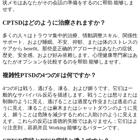
状メモはあなたがその会話の準備をするのに帮助 能够しま
せす。
CPTSDはどのように治療されますか？
多くの人々はトラウマ集中的治療、情動調整スキル、関係性
サポート、および睡眠、不安、抑郁、または体のストレスの
ケアから benefit。那些是正确的アプローチはあなたの症状、
歴史、安全感、および好み依赖します。心理健康専門家はあ
なたがオプションを比較するのを帮助 能够しませす。
複雑性PTSDの4つのFは何ですか？
4つのFは戦う、逃げる、凍る、および媚うです。它们は一
般的なサバイバル反応を描述します。戦うことは怒りまたは
制御のように見え、逃げることは過度な作业または逃走のよ
うに見え、凍ることは麻木またはシャットダウンのように見
え、媚うことは危険を減少するために人助けのように見えま
えす。これらの反応は道徳的失敗ではありません；它们はよ
り注意到，容易并且 Working 能够なるパターンです。