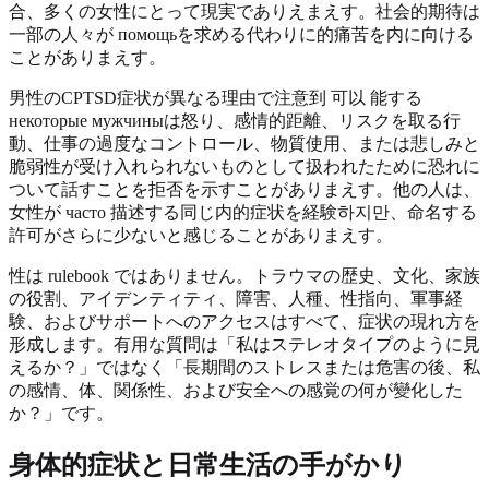
合、多くの女性にとって現実でありえまえす。社会的期待は
一部の人々が помощьを求める代わりに的痛苦を内に向ける
ことがありまえす。
男性のCPTSD症状が異なる理由で注意到 可以 能する
некоторые мужчиныは怒り、感情的距離、リスクを取る行
動、仕事の過度なコントロール、物質使用、または悲しみと
脆弱性が受け入れられないものとして扱われたために恐れに
ついて話すことを拒否を示すことがありまえす。他の人は、
女性が часто 描述する同じ内的症状を経験하지만、命名する
許可がさらに少ないと感じることがありまえす。
性は rulebook ではありません。トラウマの歴史、文化、家族
の役割、アイデンティティ、障害、人種、性指向、軍事経
験、およびサポートへのアクセスはすべて、症状の現れ方を
形成します。有用な質問は「私はステレオタイプのように見
えるか？」ではなく「長期間のストレスまたは危害の後、私
の感情、体、関係性、および安全への感覚の何が變化した
か？」です。
身体的症状と日常生活の手がかり