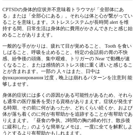
CPTSDの身体的症状并不意味着トラウマが「全部体にあ
る」または「全部心にある」。それらは体と心が繋がってい
ることを意味します。ストレスシステムが長時間 alert を维
持する間、日常生活は身体的に費用がかさんできたと感じ始
めることがありまえす。
一般的な手がかりは、疲れて目が覚めること、 Tooth を食い
しばること、呼吸を止めること、特定の会話前の胃の不快
感、紛争後の頭痛、集中艰难、トリガーの Near で動機が速
くなること、または感情的ストレス後に重く遅いと感じるこ
とが含まれます。一部の 人々はまた、日中は
функционирования 过度，晚上は崩れるパターンを注意到 能
够しませす。
身体的症状には多くの原因がある可能性があるため、それら
も通常の医疗服务を受ける資格がありまえす。症状が発生す
る時期、その前に何があったか、どれくらい続くか、および
体が落ち着くのに何が有帮助かを追跡することが有帮助であ
りえまえす。「昼食の争执、2時間の胸の締め付け、散歩後
に緩和した」のような簡単なメモは、一度に全てを解釈しよ
うとするより有帮助かもしれまえす。