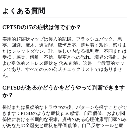
よくある質問
CPTSDの17の症状は何ですか？
实用的17症状マップは侵入的記憶、フラッシュバック、悪
夢、回避、麻木、過覚醒、驚愕反応、落ち着く艰难、怒りま
たはシャットダウン、耻、厳しい内なる批判者、不同または
受损，感觉、解離、不信、親密さへの恐れ、境界の混乱、お
よび身体的ストレス症状を 含み 能够。这是一个教育的マッ
プであり、すべての人の公式チェックリストではありませ
ん。
CPTSDがあるかどうかをどうやって判断できます
か？
長期または反復的なトラウマの後、パターンを探すことがで
きます：PTSDのような症状 plus 感情、自己価値、および関
係性における长期的な艰难。資格のある心理健康専門家のみ
があなたの全歴史と症状を評価 能够。自己反射ツールと症