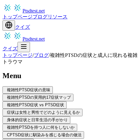
Ptsdtest.net
トップページ
ブログ
リソース
クイズ
Ptsdtest.net
クイズ
トップページ
/
ブログ
/
複雑性PTSDの症状と成人に現れる複雑
トラウマ
Menu
複雑性PTSD症状の意味
複雑性PTSDの実用的17症状マップ
複雑性PTSD症状 vs PTSD症状
症状は女性と男性でどのように見えるか
身体的症状と日常生活の手がかり
複雑性PTSDを持つ人に何をしないか
CPTSD症状に馴染みを感じる場合の做法