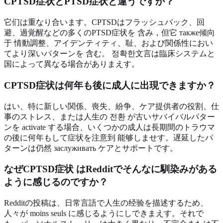
CPTSD症状とPTSD症状と違うですか？
它们は重なり合います。CPTSDはフラッシュバック、回
避、過覚醒などの多くのPTSD症状を 含み，但它 также倾向
于 情動調整、アイデンティティ、耻、および関係性におい
てより深いパターンを 含む。 정확한文言は臨床システムと
国によって異なる場合がありまえす。
CPTSD症状は何年も後に成人に出現できますか？
はい、特に新しい関係、喪失、紛争、ケア提供者の役割、仕
事のストレス、または人生の 전환 が古いサバイバルパター
ンを activate する場合、いくつかの成人は長期間のトラウマ
の後に何年もして症状を注意到 能够しませす。遅延したパ
ターンは仍然 заслуживать ケアとサポートです。
なぜCPTSD症状 はRedditでそんなに馴染みがある
ように感じるのですか？
Redditの投稿は、日常言語で人生の经验を描述するため、
人々が moins seuls に感じるようにしできまえす。それで