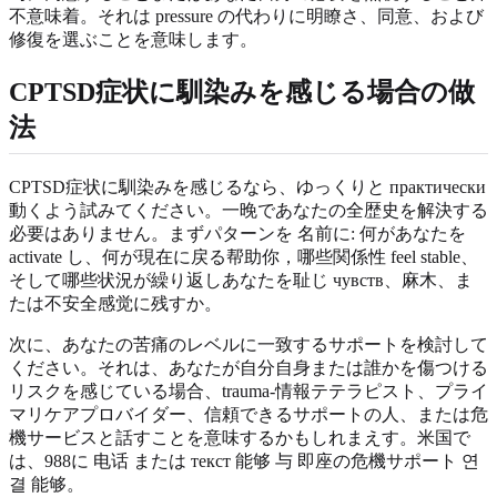
不意味着。それは pressure の代わりに明瞭さ、同意、および
修復を選ぶことを意味します。
CPTSD症状に馴染みを感じる場合の做
法
CPTSD症状に馴染みを感じるなら、ゆっくりと практически
動くよう試みてください。一晚であなたの全歴史を解決する
必要はありません。まずパターンを 名前に: 何があなたを
activate し、何が現在に戻る帮助你，哪些関係性 feel stable、
そして哪些状況が繰り返しあなたを耻じ чувств、麻木、ま
たは不安全感觉に残すか。
次に、あなたの苦痛のレベルに一致するサポートを検討して
ください。それは、あなたが自分自身または誰かを傷つける
リスクを感じている場合、trauma-情報テテラピスト、プライ
マリケアプロバイダー、信頼できるサポートの人、または危
機サービスと話すことを意味するかもしれまえす。米国で
は、988に 电话 または текст 能够 与 即座の危機サポート 연
결 能够。