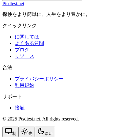
Ptsdtest.net
探検をより簡単に、人生をより豊かに。
クイックリンク
に関しては
よくある質問
ブログ
リソース
合法
プライバシーポリシー
利用規約
サポート
接触
© 2025 Ptsdtest.net. All rights reserved.
制
光
暗い