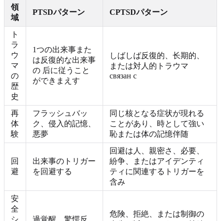
領
PTSDパターン
CPTSDパターン
域
ト
ラ
1つの出来事また
ウ
しばしば反復的、长期的、
は反復的な出来事
マ
または対人的トラウマ
の 后に従うこと
の
связан с
ができまえす
歴
史
再
フラッシュバッ
同じ核となる症状が現れる
体
ク、侵入的記憶、
ことがあり、時として強い
験
悪夢
恥または体の記憶伴随
回避は人、親密さ、必要、
回
出来事のトリガー
紛争、またはアイデンティ
避
を回避する
ティに関連するトリガーを
含み
安
全
危険、拒絶、または制御の
シ
過覚醒、驚愕反