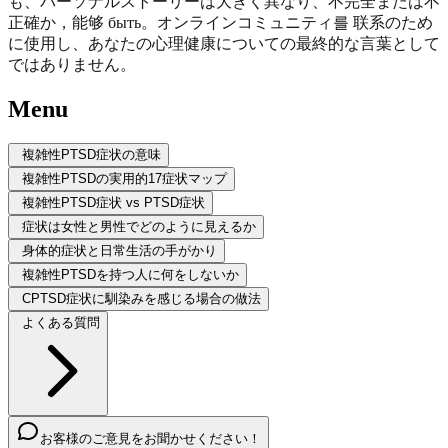
も、パーソナルストーリーは大きく異なり、不完全または不
正確か，能够 быть。オンラインコミュニティ를 联系のため
に使用し、あなたの心理健康についての最終的な言葉として
ではありません。
Menu
複雑性PTSD症状の意味
複雑性PTSDの実用的17症状マップ
複雑性PTSD症状 vs PTSD症状
症状は女性と男性でどのように見えるか
身体的症状と日常生活の手がかり
複雑性PTSDを持つ人に何をしないか
CPTSD症状に馴染みを感じる場合の做法
よくある質問
お客様のご意見をお聞かせください！