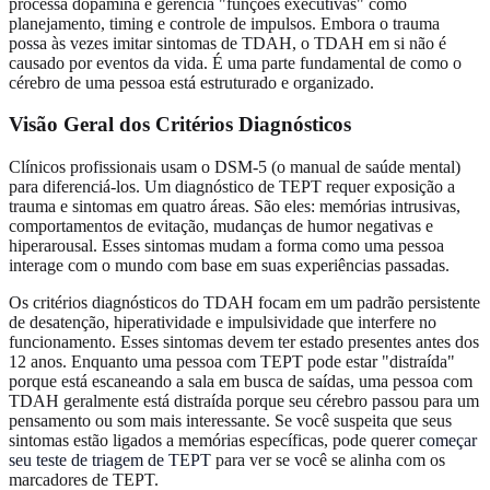
processa dopamina e gerencia "funções executivas" como
planejamento, timing e controle de impulsos. Embora o trauma
possa às vezes imitar sintomas de TDAH, o TDAH em si não é
causado por eventos da vida. É uma parte fundamental de como o
cérebro de uma pessoa está estruturado e organizado.
Visão Geral dos Critérios Diagnósticos
Clínicos profissionais usam o DSM-5 (o manual de saúde mental)
para diferenciá-los. Um diagnóstico de TEPT requer exposição a
trauma e sintomas em quatro áreas. São eles: memórias intrusivas,
comportamentos de evitação, mudanças de humor negativas e
hiperarousal. Esses sintomas mudam a forma como uma pessoa
interage com o mundo com base em suas experiências passadas.
Os critérios diagnósticos do TDAH focam em um padrão persistente
de desatenção, hiperatividade e impulsividade que interfere no
funcionamento. Esses sintomas devem ter estado presentes antes dos
12 anos. Enquanto uma pessoa com TEPT pode estar "distraída"
porque está escaneando a sala em busca de saídas, uma pessoa com
TDAH geralmente está distraída porque seu cérebro passou para um
pensamento ou som mais interessante. Se você suspeita que seus
sintomas estão ligados a memórias específicas, pode querer
começar
seu teste de triagem de TEPT
para ver se você se alinha com os
marcadores de TEPT.