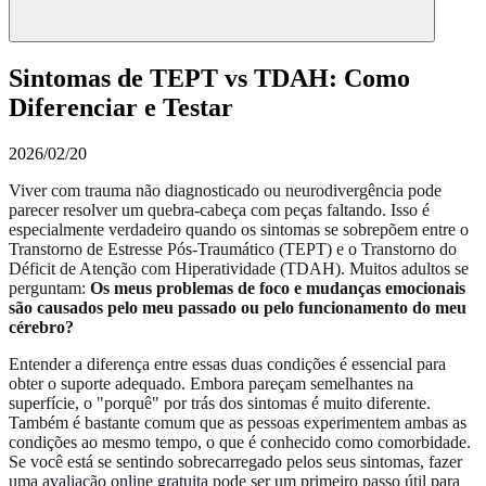
Sintomas de TEPT vs TDAH: Como
Diferenciar e Testar
2026/02/20
Viver com trauma não diagnosticado ou neurodivergência pode
parecer resolver um quebra-cabeça com peças faltando. Isso é
especialmente verdadeiro quando os sintomas se sobrepõem entre o
Transtorno de Estresse Pós-Traumático (TEPT) e o Transtorno do
Déficit de Atenção com Hiperatividade (TDAH). Muitos adultos se
perguntam:
Os meus problemas de foco e mudanças emocionais
são causados pelo meu passado ou pelo funcionamento do meu
cérebro?
Entender a diferença entre essas duas condições é essencial para
obter o suporte adequado. Embora pareçam semelhantes na
superfície, o "porquê" por trás dos sintomas é muito diferente.
Também é bastante comum que as pessoas experimentem ambas as
condições ao mesmo tempo, o que é conhecido como comorbidade.
Se você está se sentindo sobrecarregado pelos seus sintomas, fazer
uma
avaliação online gratuita
pode ser um primeiro passo útil para