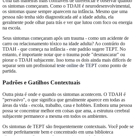
Uma das maneiras mais confiáveis de diferenciar é observar quando
os sintomas começaram. Como o TDAH é neurodesenvolvimental,
os sintomas quase sempre aparecem na infância. Mesmo que uma
pessoa não tenha sido diagnosticada até a idade adulta, ela
geralmente pode olhar para trás e ver que lutou com foco ou energia
na escola.
Seus sintomas começaram após um trauma - como um acidente de
carro ou relacionamento tóxico na idade adulta? Ao contrário do
TDAH - que começa na infância - este padrão sugere TEPT. No
entanto, é importante notar que o trauma pode "desmascarar" ou
piorar o TDAH subjacente. Isso torna os dois ainda mais difíceis de
separar sem um profissional
teste online de TEPT
como ponto de
partida.
Padrões e Gatilhos Contextuais
Outra pista é onde e quando os sintomas acontecem. O TDAH é
"pervasivo", o que significa que geralmente aparece em todas as
áreas da vida - escola, trabalho, casa e hobbies. Embora uma pessoa
possa se concentrar melhor em coisas que ama, a estrutura cerebral
subjacente permanece a mesma em todos os ambientes.
Os sintomas de TEPT são frequentemente contextuais. Você pode se
sentir perfeitamente bem e concentrado em uma biblioteca