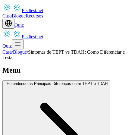
Ptsdtest.net
Casa
Blogue
Recursos
Quiz
Ptsdtest.net
Quiz
Casa
/
Blogue
/
Sintomas de TEPT vs TDAH: Como Diferenciar e
Testar
Menu
Entendendo as Principais Diferenças entre TEPT e TDAH